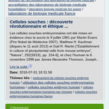
/
definition de l'accreditation des laboratoires de biologie medicale
accreditation des laboratoires de biologie medicale
hospitaliers
/
/
laboratoire biologie medicale bio avenir
laboratoire de biologie medicale france
Cellules souches : découverte
révolutionnaire et éthique ...
Les cellules souches embryonnaires ont été mises en
évidence chez la souris le 9 juillet 1981 par Martin Evans
(Prix Nobel de Médecine 2007), Matthew H. Kaufman
(disparu le 11 août 2013) et Gail R. Martin ["Establishment
in culture of pluripotential cells from mouse embryos",
"Nature", 292(5819), pp. 154-6], et chez l'humain le 6
novembre 1998 par James Alexandre Thomson, Joseph...
Lire la suite
Date:
2018-07-01 18:31:58
Thèmes liés :
prelevement de cellules souches embryon
/
utilisation des cellules souches embryonnaires
humain
humaines
/
cellules souches embryon humain
/
cellules
/
souches embryonnaires humaines par clonage
cellules souches
embryonnaires humaines france
2 Ressources