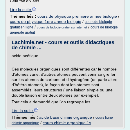
Cela fait dix ans...
Lire la suite
Thèmes liés :
cours de physique premiere annee biologie
/
cours de physique 1ere annee biologie
/
cours de biologie
/
/
gratuit en ligne
cours de biologie
cours de biologie gratuit sur internet
generale gratuit
Lachimie.net - cours et outils didactiques
de chimie ...
acide acétique
Ces molécules organiques sont différentes car le nombre
d'atomes varie, d'autres atomes peuvent venir se greffer
sur les atomes de carbone et d'hydrogène (on parle alors
d'hétéro atomes), la façon dont les atomes sont
assemblés, leurs structures ( une liaison simple ou une
double liaison entre deux atomes par exemple).
Tout cela a demandé que l'on regroupe les...
Lire la suite
Thèmes liés :
acide base chimie organique
/
cours ligne
/
cours chimie organique 1s
chimie organique