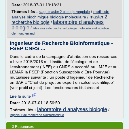
Date:
2018-07-01 19:18:21
Thèmes liés :
/
methode
stage master 2 biologie vegetale
master 2
analyse biochimique biologie moleculaire
/
laboratoire d analyses
recherche biologie
/
biologie
/
laboratoire de biochimie biologie moleculaire et nutrition
clermont ferrand
Ingenieur de Recherche Bioinformatique -
FSEP CNRS ...
Dans le cadre de la campagne d'attribution des ressources
« hiver 2015/2016 », l'Institut de l'écologie et de
l'environnement (INEE) du CNRS a accordé au LM2E et au
LEMAR la FSEP (Fonction Susceptible d'Être Pourvue)
mutualisée suivante : un poste d'Ingénieur de Recherche
en BAP E "Chef de projet ou expert en calcul scientifique"
(voir profil ci-joint). Les fonctionnaires titulaires et...
Lire la suite
Date:
2018-07-01 18:56:50
laboratoire d analyses biologie
Thèmes liés :
/
ingenieur de recherche bioinformatique
3 Ressources