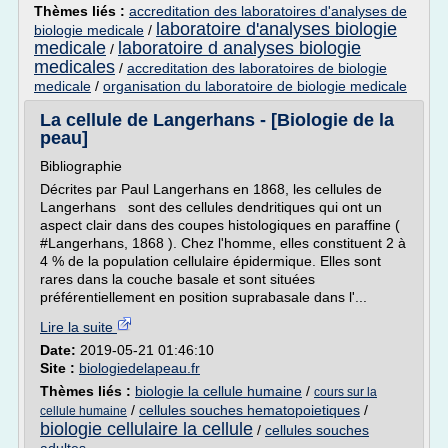
Thèmes liés :
accreditation des laboratoires d'analyses de
laboratoire d'analyses biologie
biologie medicale
/
medicale
laboratoire d analyses biologie
/
medicales
/
accreditation des laboratoires de biologie
medicale
/
organisation du laboratoire de biologie medicale
La cellule de Langerhans - [Biologie de la
peau]
Bibliographie
Décrites par Paul Langerhans en 1868, les cellules de
Langerhans sont des cellules dendritiques qui ont un
aspect clair dans des coupes histologiques en paraffine (
#Langerhans, 1868 ). Chez l'homme, elles constituent 2 à
4 % de la population cellulaire épidermique. Elles sont
rares dans la couche basale et sont situées
préférentiellement en position suprabasale dans l'...
Lire la suite
Date:
2019-05-21 01:46:10
Site :
biologiedelapeau.fr
Thèmes liés :
biologie la cellule humaine
/
cours sur la
/
cellules souches hematopoietiques
/
cellule humaine
biologie cellulaire la cellule
/
cellules souches