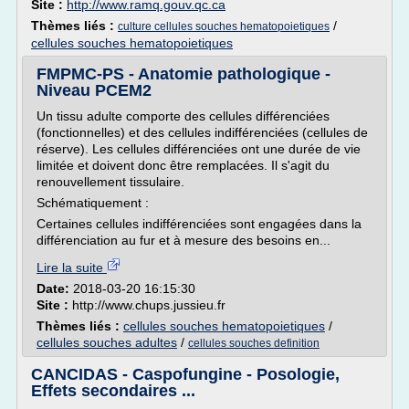
Site :
http://www.ramq.gouv.qc.ca
Thèmes liés :
/
culture cellules souches hematopoietiques
cellules souches hematopoietiques
FMPMC-PS - Anatomie pathologique -
Niveau PCEM2
Un tissu adulte comporte des cellules différenciées
(fonctionnelles) et des cellules indifférenciées (cellules de
réserve). Les cellules différenciées ont une durée de vie
limitée et doivent donc être remplacées. Il s'agit du
renouvellement tissulaire.
Schématiquement :
Certaines cellules indifférenciées sont engagées dans la
différenciation au fur et à mesure des besoins en...
Lire la suite
Date:
2018-03-20 16:15:30
Site :
http://www.chups.jussieu.fr
Thèmes liés :
cellules souches hematopoietiques
/
cellules souches adultes
/
cellules souches definition
CANCIDAS - Caspofungine - Posologie,
Effets secondaires ...