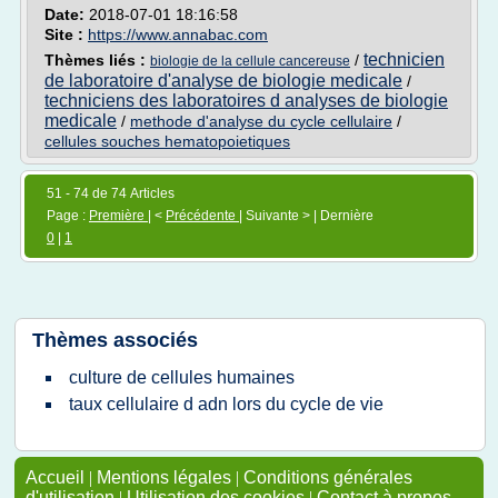
Date:
2018-07-01 18:16:58
Site :
https://www.annabac.com
technicien
Thèmes liés :
/
biologie de la cellule cancereuse
de laboratoire d'analyse de biologie medicale
/
techniciens des laboratoires d analyses de biologie
medicale
/
methode d'analyse du cycle cellulaire
/
cellules souches hematopoietiques
51 - 74 de 74 Articles
Page :
Première
| <
Précédente
| Suivante > | Dernière
0
|
1
Thèmes associés
culture de cellules humaines
taux cellulaire d adn lors du cycle de vie
Accueil
|
Mentions légales
|
Conditions générales
d'utilisation
|
Utilisation des cookies
|
Contact à propos