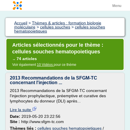
Menu
Accueil
>
Thèmes & articles : formation biologie
moléculaire
>
cellules souches
>
cellules souches
hematopoietiques
Articles sélectionnés pour le thème :
cellules souches hematopoietiques
74 articles
→
Voir également
10 Vidéos
pour ce thème
2013 Recommandations de la SFGM-TC
concernant l'injection ...
2013 Recommandations de la SFGM-TC concernant
l'injection prophylactique, préemptive et curative des
lymphocytes du donneur (DLI) après...
Lire la suite
Date:
2019-05-20 23:22:56
Site :
http://www.sfgm-tc.com
Thèmes liés :
cellules souches hematopoietiques
/