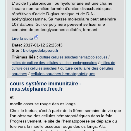
L' acide hyaluronique ou hyaluronane est une chaîne
linéaire non ramifiée formée d'unités disaccharidiques
répétitives d'acide D-glucuronique et de D-N-
acétylglucosamine. Sa masse moléculaire peut atteindre
107 daltons. Sur ce polymère peuvent se fixer une
centaine de protéoglycannes sulfatés, formant...
Lire la suite
Date:
2017-01-12 22:25:43
Site :
biologiedelapeau.fr
Thèmes liés :
/
culture cellules souches hematopoietiques
/
milieu de culture des cellules souches embryonnaires
milieu de
/
culture cellulaire des cellules
culture des cellules souches
souches
/
cellules souches hematopoietiques
cours système immunitaire -
mas.stephanie.free.fr
et
moelle osseuse rouge des os longs
Chez le foetus, c'est à partir de la 9ème semaine de vie que
l'on observe des cellules hématopoïétiques dans le foie.
Progressivement, le site de l'hématopoïèse se déplace du
foie vers la moelle osseuse rouge des os longs. A la