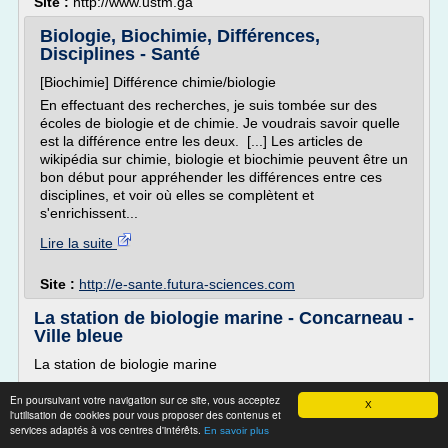
Site :
http://www.ustm.ga
Biologie, Biochimie, Différences,
Disciplines - Santé
[Biochimie] Différence chimie/biologie
En effectuant des recherches, je suis tombée sur des
écoles de biologie et de chimie. Je voudrais savoir quelle
est la différence entre les deux. [...] Les articles de
wikipédia sur chimie, biologie et biochimie peuvent être un
bon début pour appréhender les différences entre ces
disciplines, et voir où elles se complètent et
s'enrichissent...
Lire la suite
Site :
http://e-sante.futura-sciences.com
La station de biologie marine - Concarneau -
Ville bleue
La station de biologie marine
Publié le
En poursuivant votre navigation sur ce site, vous acceptez
X
par Ville-bleue mai 4, 2015
l'utilisation de cookies pour vous proposer des contenus et
services adaptés à vos centres d'intérêts.
Le Marinarium:
En savoir plus