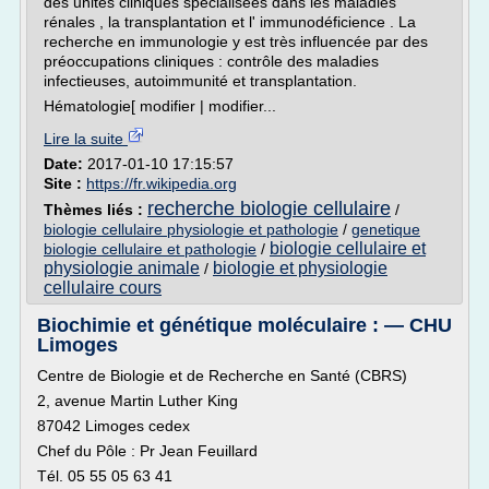
des unites cliniques spécialisées dans les maladies
rénales , la transplantation et l' immunodéficience . La
recherche en immunologie y est très influencée par des
préoccupations cliniques : contrôle des maladies
infectieuses, autoimmunité et transplantation.
Hématologie[ modifier | modifier...
Lire la suite
Date:
2017-01-10 17:15:57
Site :
https://fr.wikipedia.org
recherche biologie cellulaire
Thèmes liés :
/
biologie cellulaire physiologie et pathologie
/
genetique
biologie cellulaire et
biologie cellulaire et pathologie
/
physiologie animale
biologie et physiologie
/
cellulaire cours
Biochimie et génétique moléculaire : — CHU
Limoges
Centre de Biologie et de Recherche en Santé (CBRS)
2, avenue Martin Luther King
87042 Limoges cedex
Chef du Pôle : Pr Jean Feuillard
Tél. 05 55 05 63 41