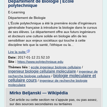
Département de Biologie | Ecole
polytechnique
E-Learning
Département de Biologie
L'École polytechnique a été la première école d'ingénieurs
généraliste française à introduire la biologie dans le cursus
de ses élèves. Le département offre aux futurs ingénieurs
et docteurs une culture solide en biologie afin de les
sensibiliser aux enjeux sociétaux qui touche à cette
discipline tels que la santé, l'éthique ou la...
Lire la suite
Date:
2017-01-12 21:52:10
Site :
https://www.polytechnique.edu
Thèmes liés :
ecole ingenieur biologie cellulaire
/
ingenieur biologie cellulaire moleculaire
/
ingenieur de
biologie moleculaire et
recherche biologie cellulaire
/
cellulaire cours
/
ingenieur de recherche biologie
moleculaire
Mirko Beljanski — Wikipédia
Cet article ou cette section ne s'appuie pas, ou pas assez,
sur des sources secondaires ou tertiaires