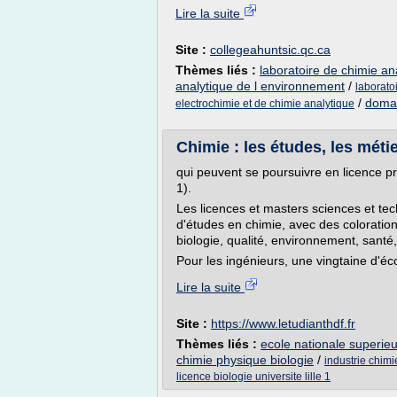
Lire la suite
Site :
collegeahuntsic.qc.ca
Thèmes liés :
laboratoire de chimie an
analytique de l environnement
/
laborato
/
domai
electrochimie et de chimie analytique
Chimie : les études, les méti
qui peuvent se poursuivre en licence pro
1).
Les licences et masters sciences et te
d'études en chimie, avec des coloration
biologie, qualité, environnement, santé,
Pour les ingénieurs, une vingtaine d'éco
Lire la suite
Site :
https://www.letudianthdf.fr
Thèmes liés :
ecole nationale superieu
chimie physique biologie
/
industrie chim
licence biologie universite lille 1