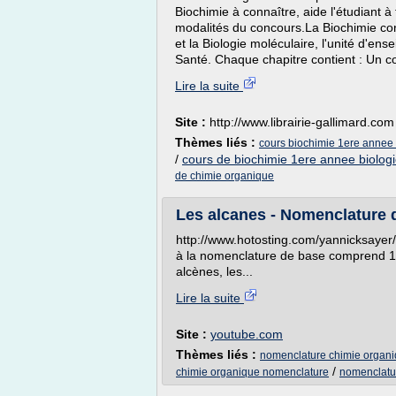
Biochimie à connaître, aide l'étudiant à
modalités du concours.La Biochimie con
et la Biologie moléculaire, l'unité d'
Santé. Chaque chapitre contient : Un co
Lire la suite
Site :
http://www.librairie-gallimard.com
Thèmes liés :
cours biochimie 1ere annee
/
cours de biochimie 1ere annee biolog
de chimie organique
Les alcanes - Nomenclature d
http://www.hotosting.com/yannicksayer/
à la nomenclature de base comprend 10 c
alcènes, les...
Lire la suite
Site :
youtube.com
Thèmes liés :
nomenclature chimie organi
/
chimie organique nomenclature
nomenclatu