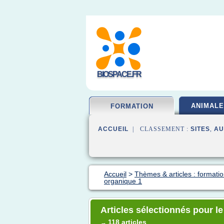
BIOSPACE.FR
ANIMALE
FORMATION
ACCUEIL
| CLASSEMENT :
SITES
,
AU
Accueil
>
Thèmes & articles : formatio
organique 1
Articles sélectionnés pour l
118 articles
→