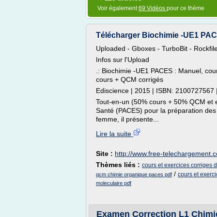
Voir également
69 Vidéos
pour ce thème
Télécharger Biochimie -UE1 PACE
Uploaded - Gboxes - TurboBit - Rockfil
Infos sur l'Upload
.: Biochimie -UE1 PACES : Manuel, cou
cours + QCM corrigés
Ediscience | 2015 | ISBN: 2100727567 
Tout-en-un (50% cours + 50% QCM et ex
Santé (PACES) pour la préparation de
femme, il présente...
Lire la suite
Site :
http://www.free-telechargement.c
Thèmes liés :
cours et exercices corriges 
/
cours et exerc
qcm chimie organique paces pdf
moleculaire pdf
Examen Correction L1 Chimi