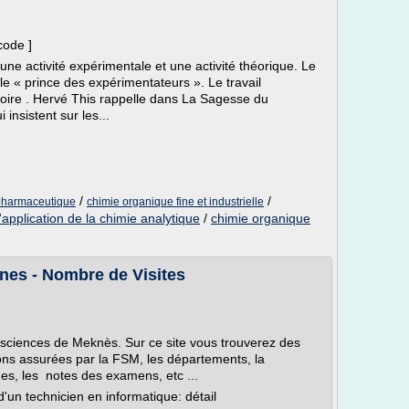
code ]
une activité expérimentale et une activité théorique. Le
 le « prince des expérimentateurs ». Le travail
toire . Hervé This rappelle dans La Sagesse du
 insistent sur les...
/
/
pharmaceutique
chimie organique fine et industrielle
application de la chimie analytique
/
chimie organique
nes - Nombre de Visites
s sciences de Meknès. Sur ce site vous trouverez des
tions assurées par la FSM, les départements, la
ues, les notes des examens, etc ...
'un technicien en informatique: détail