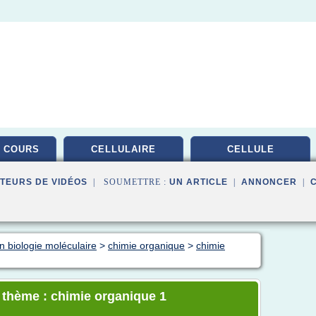
 COURS
CELLULAIRE
CELLULE
TEURS DE VIDÉOS
| SOUMETTRE :
UN ARTICLE
|
ANNONCER
|
n biologie moléculaire
>
chimie organique
>
chimie
e thème : chimie organique 1