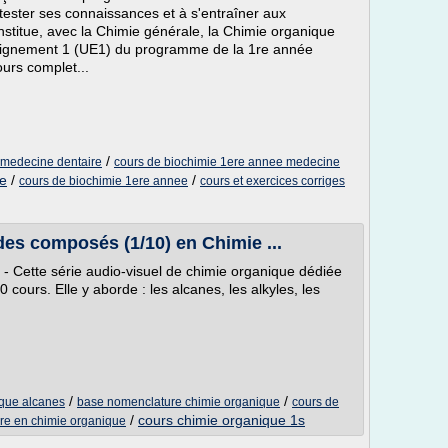
 tester ses connaissances et à s'entraîner aux
stitue, avec la Chimie générale, la Chimie organique
enseignement 1 (UE1) du programme de la 1re année
urs complet...
/
 medecine dentaire
cours de biochimie 1ere annee medecine
ie
/
/
cours de biochimie 1ere annee
cours et exercices corriges
es composés (1/10) en Chimie ...
 - Cette série audio-visuel de chimie organique dédiée
ours. Elle y aborde : les alcanes, les alkyles, les
/
/
que alcanes
base nomenclature chimie organique
cours de
/
cours chimie organique 1s
re en chimie organique