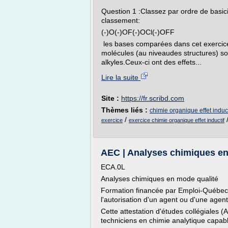
Question 1 :Classez par ordre de basicit
classement:
(-)O(-)OF(-)OCl(-)OFF
les bases comparées dans cet exercice 
molécules (au niveaudes structures) so
alkyles.Ceux-ci ont des effets...
Lire la suite
Site :
https://fr.scribd.com
Thèmes liés :
chimie organique effet indu
/
exercice
exercice chimie organique effet inductif
AEC | Analyses chimiques en
ECA.0L
Analyses chimiques en mode qualité
Formation financée par Emploi-Québec.
l'autorisation d'un agent ou d'une agen
Cette attestation d'études collégiales (
techniciens en chimie analytique capabl