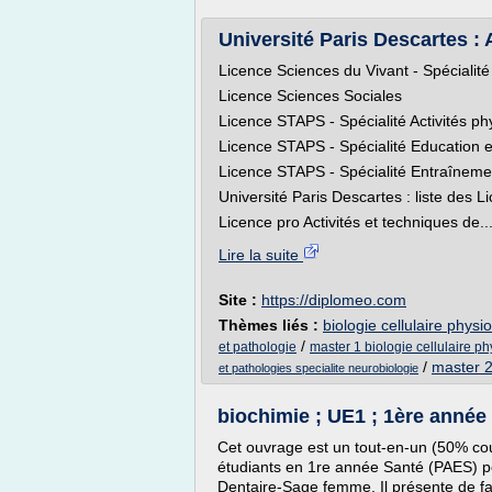
Université Paris Descartes : A
Licence Sciences du Vivant - Spécialité
Licence Sciences Sociales
Licence STAPS - Spécialité Activités p
Licence STAPS - Spécialité Education et
Licence STAPS - Spécialité Entraînemen
Université Paris Descartes : liste des L
Licence pro Activités et techniques de..
Lire la suite
Site :
https://diplomeo.com
Thèmes liés :
biologie cellulaire physi
/
et pathologie
master 1 biologie cellulaire p
/
master 2
et pathologies specialite neurobiologie
biochimie ; UE1 ; 1ère année s
Cet ouvrage est un tout-en-un (50% co
étudiants en 1re année Santé (PAES) 
Dentaire-Sage femme. Il présente de fa