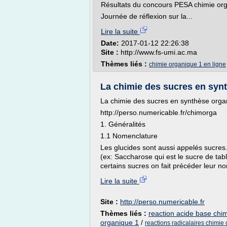
Résultats du concours PESA chimie org
Journée de réflexion sur la...
Lire la suite
Date:
2017-01-12 22:26:38
Site :
http://www.fs-umi.ac.ma
Thèmes liés :
chimie organique 1 en ligne
La chimie des sucres en syn
La chimie des sucres en synthèse orga
http://perso.numericable.fr/chimorga
1. Généralités
1.1 Nomenclature
Les glucides sont aussi appelés sucres.
(ex: Saccharose qui est le sucre de table
certains sucres on fait précéder leur nom
Lire la suite
Site :
http://perso.numericable.fr
Thèmes liés :
reaction acide base chi
organique 1
/
reactions radicalaires chimie