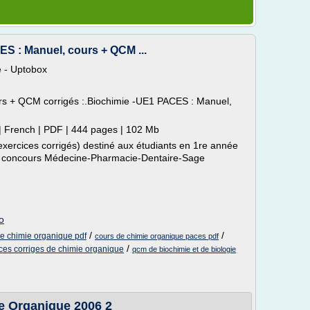
S : Manuel, cours + QCM ...
e - Uptobox
rs + QCM corrigés :.Biochimie -UE1 PACES : Manuel,
| French | PDF | 444 pages | 102 Mb
ercices corrigés) destiné aux étudiants en 1re année
s concours Médecine-Pharmacie-Dentaire-Sage
o
/
/
de chimie organique pdf
cours de chimie organique paces pdf
/
ices corriges de chimie organique
qcm de biochimie et de biologie
e Organique 2006 2