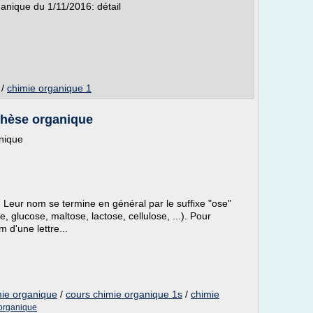
anique du 1/11/2016: détail
/
chimie organique 1
thèse organique
nique
 Leur nom se termine en général par le suffixe "ose"
, glucose, maltose, lactose, cellulose, ...). Pour
 d'une lettre...
mie organique
/
cours chimie organique 1s
/
chimie
 organique