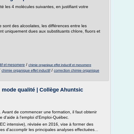
é les 4 molécules suivantes, en justifiant votre
sont des alcoolates, les différences entre les
nt uniquement dues aux substituants chlore, fluors et
/
ctif et mesomere
chimie organique effet inductif et mesomere
/
/
chimie organique effet inductif
correction chimie organique
 mode qualité | Collège Ahuntsic
 Avant de commencer une formation, il faut obtenir
te d'aide à l'emploi d'Emploi-Québec.
AEC intensive), révisée en 2016, vise à former des
es d'accomplir les principales analyses effectuées...