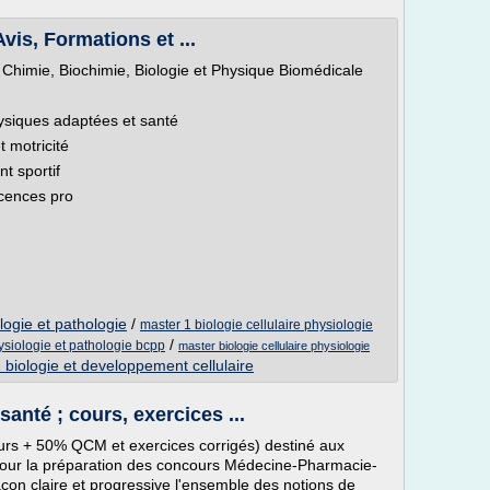
vis, Formations et ...
 Chimie, Biochimie, Biologie et Physique Biomédicale
hysiques adaptées et santé
 motricité
t sportif
icences pro
.
ologie et pathologie
/
master 1 biologie cellulaire physiologie
/
hysiologie et pathologie bcpp
master biologie cellulaire physiologie
 biologie et developpement cellulaire
anté ; cours, exercices ...
urs + 50% QCM et exercices corrigés) destiné aux
pour la préparation des concours Médecine-Pharmacie-
çon claire et progressive l'ensemble des notions de