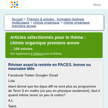
Menu
Accueil
>
Thèmes & articles : formation biologie
moléculaire
>
chimie organique
>
chimie organique
premiere annee
Articles sélectionnés pour le thème :
chimie organique premiere annee
104 articles
→
Voir également
2 Vidéos
pour ce thème
Réviser avant la rentrée en PACES, bonne ou
mauvaise idée
Facebook Twitter Google+ Email
Lola
étant donné que les équa diff ne sont plus au programme
de Term S en maths (un peu en physique seulement), faut-il
quand même revoir un peu la notion?
A.L
Salut,