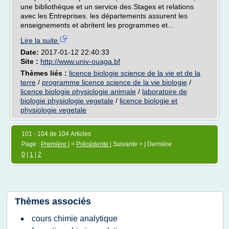
une bibliothèque et un service des Stages et relations
avec les Entreprises. les départements assurent les
enseignements et abritent les programmes et...
Lire la suite
Date:
2017-01-12 22:40:33
Site :
http://www.univ-ouaga.bf
Thèmes liés :
licence biologie science de la vie et de la
terre
/
programme licence science de la vie biologie
/
licence biologie physiologie animale
/
laboratoire de
biologie physiologie vegetale
/
licence biologie et
physiologie vegetale
101 - 104 de 104 Articles
Page :
Première
| <
Précédente
| Suivante > | Dernière
0
|
1
|
2
Thèmes associés
cours chimie analytique