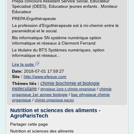
Prépa concours Assistant Service Social, Educateur
Spécialisé (DEES), Educateur jeunes enfants , Moniteur
Educateur
PREPA Ergothérapeute
La profession d'Ergothérapeute est à mi-chemin entre le
paramédical et le social.
Bts informatique SN système numérique option
informatique et réseaux à Clermont Ferrand
Le titulaire du BTS Systèmes numériques, option
informatique et réseaux...
Lire la suite
Date:
2018-07-01 17:59:27
Site :
http://www.efesup.com
chimie biochimie et biologie
Thèmes liés :
moleculaire
/
/
chimie
physique 1ere s chimie organique
organique 1er annee biologie
/
bac physique chimie
organique
/
chimie organique paces
Nutrition et sciences des aliments -
AgroParisTech
Partager cette page
Nutrition et sciences des aliments