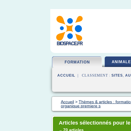
BIOSPACE.FR
ANIMALE
FORMATION
ACCUEIL
| CLASSEMENT :
SITES
,
AU
Accueil
>
Thèmes & articles : formatio
organique premiere s
Articles sélectionnés pour l
70 articles
→