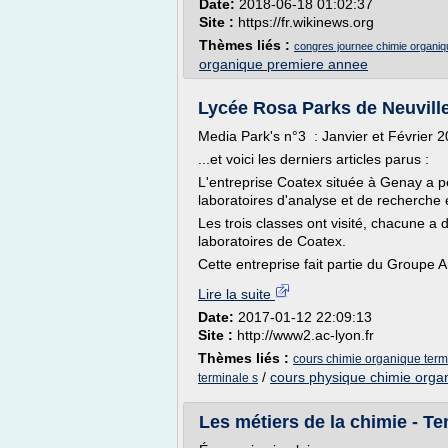
Date:
2018-06-18 01:02:37
Site :
https://fr.wikinews.org
Thèmes liés :
congres journee chimie organi
organique premiere annee
Lycée Rosa Parks de Neuville
Media Park's n°3 : Janvier et Février 
...et voici les derniers articles parus :
L'entreprise Coatex située à Genay a pe
laboratoires d'analyse et de recherche
Les trois classes ont visité, chacune a 
laboratoires de Coatex.
Cette entreprise fait partie du Groupe 
Lire la suite
Date:
2017-01-12 22:09:13
Site :
http://www2.ac-lyon.fr
Thèmes liés :
cours chimie organique term
/
cours physique chimie orga
terminale s
Les métiers de la chimie - T