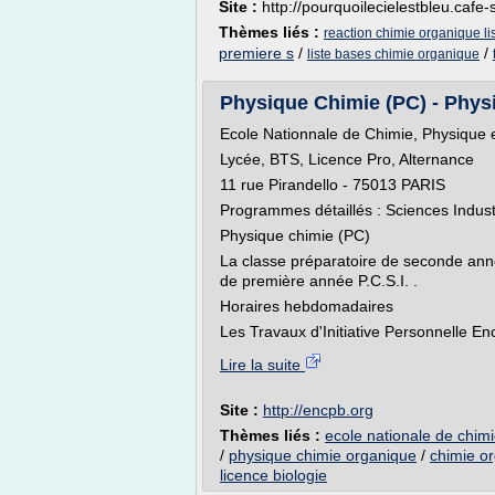
Site :
http://pourquoilecielestbleu.cafe
Thèmes liés :
reaction chimie organique li
premiere s
/
/
liste bases chimie organique
Physique Chimie (PC) - Physi
Ecole Nationnale de Chimie, Physique e
Lycée, BTS, Licence Pro, Alternance
11 rue Pirandello - 75013 PARIS
Programmes détaillés : Sciences Industr
Physique chimie (PC)
La classe préparatoire de seconde année
de première année P.C.S.I. .
Horaires hebdomadaires
Les Travaux d'Initiative Personnelle Enca
Lire la suite
Site :
http://encpb.org
Thèmes liés :
ecole nationale de chimi
/
physique chimie organique
/
chimie o
licence biologie