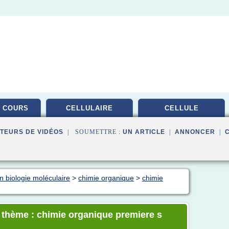
 COURS
CELLULAIRE
CELLULE
TEURS DE VIDÉOS
| SOUMETTRE :
UN ARTICLE
|
ANNONCER
|
n biologie moléculaire
>
chimie organique
>
chimie
e thème : chimie organique premiere s