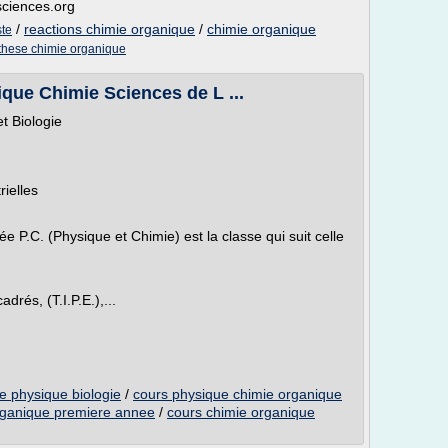
-sciences.org
/
reactions chimie organique
/
chimie organique
ste
these chimie organique
que Chimie Sciences de L ...
t Biologie
ielles
 P.C. (Physique et Chimie) est la classe qui suit celle
drés, (T.I.P.E.),...
e physique biologie
/
cours physique chimie organique
rganique premiere annee
/
cours chimie organique