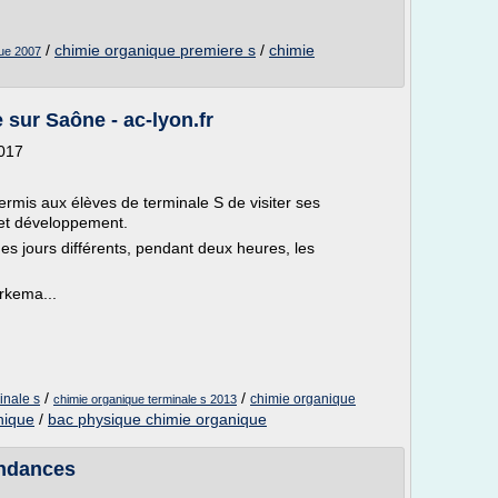
/
chimie organique premiere s
/
chimie
que 2007
 sur Saône - ac-lyon.fr
2017
rmis aux élèves de terminale S de visiter ses
 et développement.
des jours différents, pendant deux heures, les
Arkema...
/
/
inale s
chimie organique
chimie organique terminale s 2013
nique
/
bac physique chimie organique
endances