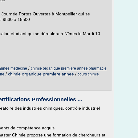
 Journée Portes Ouvertes à Montpellier qui se
de 9h30 à 15h00
alon étudiant qui se déroulera à Nîmes le Mardi 10
/
 annee medecine
chimie organique premiere annee pharmacie
/
chimie organique premiere annee
/
ire
cours chimie
rtifications Professionnelles ...
atoire des industries chimiques, contrôle industriel
éments de compétence acquis
master Chimie propose une formation de chercheurs et