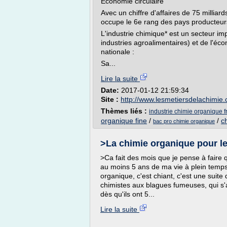
Économie circulaire
Avec un chiffre d'affaires de 75 milliar
occupe le 6e rang des pays producteur
L'industrie chimique* est un secteur im
industries agroalimentaires) et de l'éco
nationale :
Sa...
Lire la suite
Date:
2017-01-12 21:59:34
Site :
http://www.lesmetiersdelachimie
Thèmes liés :
industrie chimie organique 
organique fine
/
/
c
bac pro chimie organique
>La chimie organique pour les 
>Ca fait des mois que je pense à faire
au moins 5 ans de ma vie à plein temps..
organique, c'est chiant, c'est une suite
chimistes aux blagues fumeuses, qui s
dès qu'ils ont 5...
Lire la suite