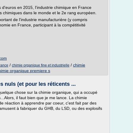
ds d'euros en 2015, l'industrie chimique en France
s chimiques dans le monde et le 2e rang européen.
portant de l'industrie manufacturière (y compris
nomie en France, participant à la compétitivité
.com
/
/
chimie
france
chimie organique fine et industrielle
himie organique premiere s
nuls (et pour les réticents ...
 quelque chose sur la chimie organique, qui a occupé
.Alors, il faut bien que je me lance. La chimie
 de réaction à apprendre par coeur, c'est fait par des
'amusent à fabriquer du GHB, du LSD, ou des explosifs