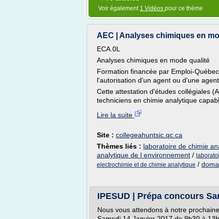
Voir également
1 Vidéos
pour ce thème
AEC | Analyses chimiques en mod
ECA.0L
Analyses chimiques en mode qualité
Formation financée par Emploi-Québec.
l'autorisation d'un agent ou d'une agen
Cette attestation d'études collégiales (
techniciens en chimie analytique capabl
Lire la suite
Site :
collegeahuntsic.qc.ca
Thèmes liés :
laboratoire de chimie an
analytique de l environnement
/
laborato
/
domai
electrochimie et de chimie analytique
IPESUD | Prépa concours San
Nous vous attendons à notre prochaine
Samedi 14 Janvier 2017 de 9h30 à 13