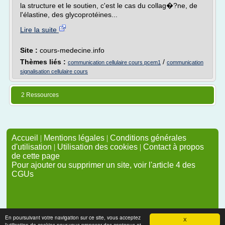
la structure et le soutien, c'est le cas du collag�?ne, de
l'élastine, des glycoprotéines...
Lire la suite
Site :
cours-medecine.info
Thèmes liés :
/
communication cellulaire cours pcem1
communication
signalisation cellulaire cours
2 Ressources
Accueil
|
Mentions légales
|
Conditions générales
d'utilisation
|
Utilisation des cookies
|
Contact à propos
de cette page
Pour ajouter ou supprimer un site, voir l'article 4 des
CGUs
En poursuivant votre navigation sur ce site, vous acceptez
X
l'utilisation de cookies pour vous proposer des contenus et