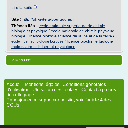
Lire la suite
Site :
http://ufr-svte.u-bourgogne.fr
Thèmes liés :
ecole nationale superieure de chimie
biologie et physique
/
ecole nationale de chimie physique
biologie
/
licence biologie science de la vie et de la terre
/
/
licence biochimie biologie
ecole ingenieur biologie toulouse
moleculaire cellulaire et physiologie
2 Ressources
Accueil
|
Mentions légales
|
Conditions générales
d'utilisation
|
Utilisation des cookies
|
Contact à propos
de cette page
Pour ajouter ou supprimer un site, voir l'article 4 des
CGUs