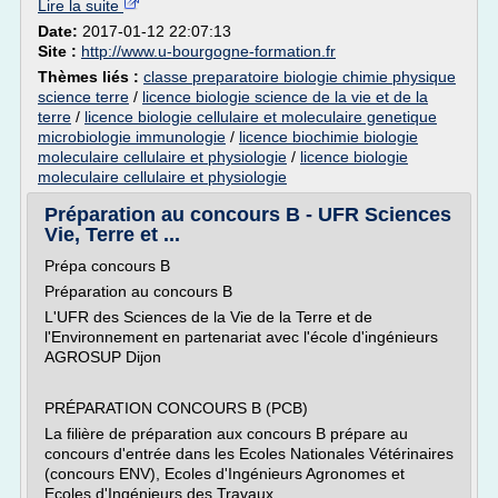
Lire la suite
Date:
2017-01-12 22:07:13
Site :
http://www.u-bourgogne-formation.fr
Thèmes liés :
classe preparatoire biologie chimie physique
science terre
/
licence biologie science de la vie et de la
terre
/
licence biologie cellulaire et moleculaire genetique
microbiologie immunologie
/
licence biochimie biologie
moleculaire cellulaire et physiologie
/
licence biologie
moleculaire cellulaire et physiologie
Préparation au concours B - UFR Sciences
Vie, Terre et ...
Prépa concours B
Préparation au concours B
L'UFR des Sciences de la Vie de la Terre et de
l'Environnement en partenariat avec l'école d'ingénieurs
AGROSUP Dijon
PRÉPARATION CONCOURS B (PCB)
La filière de préparation aux concours B prépare au
concours d'entrée dans les Ecoles Nationales Vétérinaires
(concours ENV), Ecoles d'Ingénieurs Agronomes et
Ecoles d'Ingénieurs des Travaux...