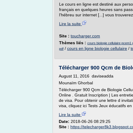
Le cours en ligne est destiné aux pers
français en quelques heures sans passer
l'hébreu sur internet [...] vous trouvere
Lire la suite
Site :
toucharger.com
Thèmes liés :
cours biologie cellulaire pcem1 g
/
cours en ligne biologie cellulaire
/
t
pdf
Télécharger 900 Qcm de Biolog
August 11, 2016 daviseadda
Mounaïm Ghorbal
Télécharger 900 Qcm de Biologie Cellu
Online . Gratuit Inscription | Les entre
de visa. Pour obtenir une lettre d invit
visa, cliquez ici Tests Jeux éducatifs en l
Lire la suite
Date:
2018-06-26 08:29:25
Site :
https://telecharger8k3.blogspot.