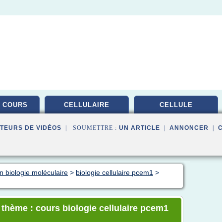
 COURS
CELLULAIRE
CELLULE
TEURS DE VIDÉOS
| SOUMETTRE :
UN ARTICLE
|
ANNONCER
|
n biologie moléculaire
>
biologie cellulaire pcem1
>
 thème : cours biologie cellulaire pcem1