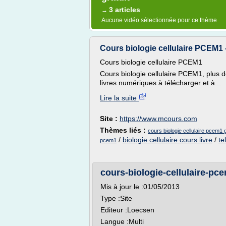
3 articles
→
Aucune vidéo sélectionnée pour ce thème
Cours biologie cellulaire PCEM1 -
Cours biologie cellulaire PCEM1
Cours biologie cellulaire PCEM1, plus de
livres numériques à télécharger et à...
Lire la suite
Site :
https://www.mcours.com
Thèmes liés :
cours biologie cellulaire pcem1 g
/
biologie cellulaire cours livre
/
te
pcem1
cours-biologie-cellulaire-pc
Mis à jour le :01/05/2013
Type :Site
Editeur :Loecsen
Langue :Multi