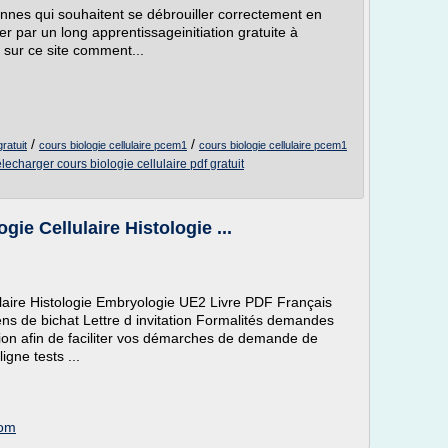
onnes qui souhaitent se débrouiller correctement en
 par un long apprentissageinitiation gratuite à
z sur ce site comment...
/
/
ratuit
cours biologie cellulaire pcem1
cours biologie cellulaire pcem1
elecharger cours biologie cellulaire pdf gratuit
ie Cellulaire Histologie ...
laire Histologie Embryologie UE2 Livre PDF Français
tiens de bichat Lettre d invitation Formalités demandes
ation afin de faciliter vos démarches de demande de
igne tests ...
com