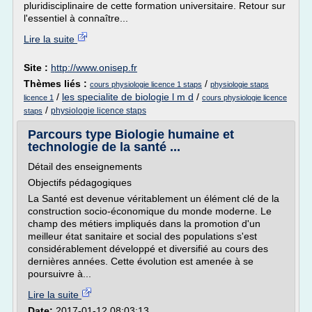
pluridisciplinaire de cette formation universitaire. Retour sur
l'essentiel à connaître...
Lire la suite
Site :
http://www.onisep.fr
Thèmes liés :
/
cours physiologie licence 1 staps
physiologie staps
/
les specialite de biologie l m d
/
licence 1
cours physiologie licence
/
physiologie licence staps
staps
Parcours type Biologie humaine et
technologie de la santé ...
Détail des enseignements
Objectifs pédagogiques
La Santé est devenue véritablement un élément clé de la
construction socio-économique du monde moderne. Le
champ des métiers impliqués dans la promotion d'un
meilleur état sanitaire et social des populations s'est
considérablement développé et diversifié au cours des
dernières années. Cette évolution est amenée à se
poursuivre à...
Lire la suite
Date:
2017-01-12 08:03:13