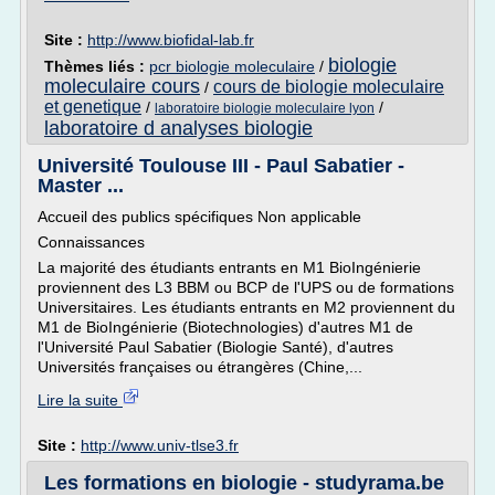
Site :
http://www.biofidal-lab.fr
biologie
Thèmes liés :
pcr biologie moleculaire
/
moleculaire cours
cours de biologie moleculaire
/
et genetique
/
/
laboratoire biologie moleculaire lyon
laboratoire d analyses biologie
Université Toulouse III - Paul Sabatier -
Master ...
Accueil des publics spécifiques Non applicable
Connaissances
La majorité des étudiants entrants en M1 BioIngénierie
proviennent des L3 BBM ou BCP de l'UPS ou de formations
Universitaires. Les étudiants entrants en M2 proviennent du
M1 de BioIngénierie (Biotechnologies) d'autres M1 de
l'Université Paul Sabatier (Biologie Santé), d'autres
Universités françaises ou étrangères (Chine,...
Lire la suite
Site :
http://www.univ-tlse3.fr
Les formations en biologie - studyrama.be