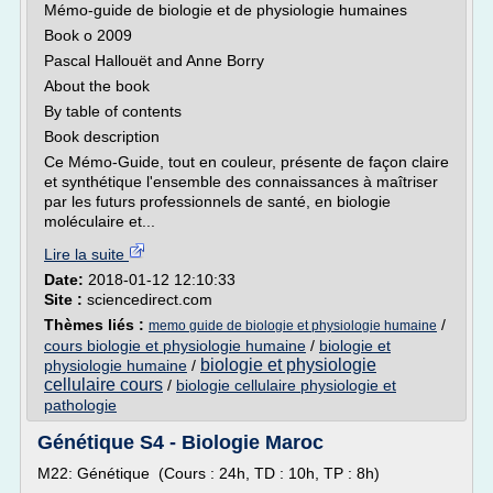
Mémo-guide de biologie et de physiologie humaines
Book o 2009
Pascal Hallouët and Anne Borry
About the book
By table of contents
Book description
Ce Mémo-Guide, tout en couleur, présente de façon claire
et synthétique l'ensemble des connaissances à maîtriser
par les futurs professionnels de santé, en biologie
moléculaire et...
Lire la suite
Date:
2018-01-12 12:10:33
Site :
sciencedirect.com
Thèmes liés :
/
memo guide de biologie et physiologie humaine
cours biologie et physiologie humaine
/
biologie et
biologie et physiologie
physiologie humaine
/
cellulaire cours
/
biologie cellulaire physiologie et
pathologie
Génétique S4 - Biologie Maroc
M22: Génétique (Cours : 24h, TD : 10h, TP : 8h)