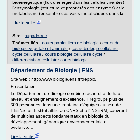
bioénergétique (flux d'énergie dans les cellules vivantes),
l'enzymologie (structure et propriétés des enzymes) et le
métabolisme (ensemble des voies métaboliques dans la...
Lire la suite
Site :
supadom.fr
Thèmes liés :
cours particuliers de biologie
/
cours de
biologie vegetale et animale
/
cours biologie cellulaire
cycle cellulaire
/
cours biologie cellulaire cycle
/
differenciation cellulaire cours biologie
Département de Biologie | ENS
Site web : http://www.biologie.ens.fr/depbio/
Présentation
Le Département de Biologie combine recherche de haut
niveau et enseignement d'excellence. Il regroupe plus de
300 personnes dans une trentaine d'équipes au sein de
l'IBENS, un Institut affilié au CNRS et à l'INSERM, couvrant
de multiples aspects fondamentaux en biologie du
développement, génomique environnementale et
évolutive,...
Lire la suite