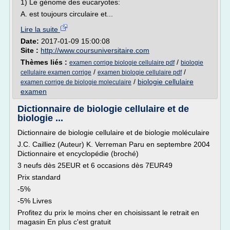
1) Le génome des eucaryotes:
A. est toujours circulaire et...
Lire la suite
Date:
2017-01-09 15:00:08
Site :
http://www.coursuniversitaire.com
Thèmes liés :
/
examen corrige biologie cellulaire pdf
biologie
/
/
cellulaire examen corrige
examen biologie cellulaire pdf
/
biologie cellulaire
examen corrige de biologie moleculaire
examen
Dictionnaire de biologie cellulaire et de
biologie ...
Dictionnaire de biologie cellulaire et de biologie moléculaire
J.C. Cailliez (Auteur) K. Verreman Paru en septembre 2004
Dictionnaire et encyclopédie (broché)
3 neufs dès 25EUR et 6 occasions dès 7EUR49
Prix standard
-5%
-5% Livres
Profitez du prix le moins cher en choisissant le retrait en
magasin En plus c'est gratuit