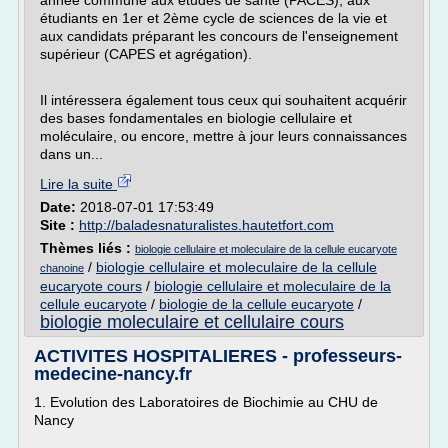
année commune aux études de santé (PACES), aux
étudiants en 1er et 2ème cycle de sciences de la vie et
aux candidats préparant les concours de l'enseignement
supérieur (CAPES et agrégation).
Il intéressera également tous ceux qui souhaitent acquérir
des bases fondamentales en biologie cellulaire et
moléculaire, ou encore, mettre à jour leurs connaissances
dans un...
Lire la suite
Date:
2018-07-01 17:53:49
Site :
http://baladesnaturalistes.hautetfort.com
Thèmes liés :
biologie cellulaire et moleculaire de la cellule eucaryote
/
biologie cellulaire et moleculaire de la cellule
chanoine
eucaryote cours
/
biologie cellulaire et moleculaire de la
cellule eucaryote
/
biologie de la cellule eucaryote
/
biologie moleculaire et cellulaire cours
ACTIVITES HOSPITALIERES - professeurs-
medecine-nancy.fr
1. Evolution des Laboratoires de Biochimie au CHU de
Nancy