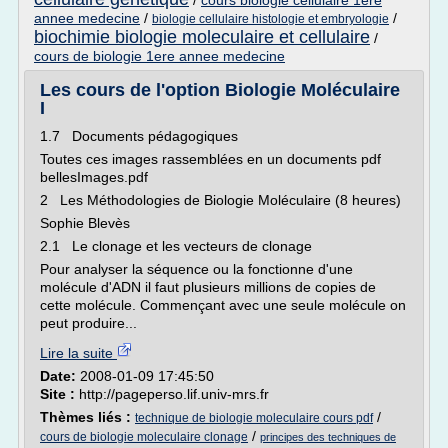
/
cours biologie cellulaire 1ere
annee medecine
/
/
biologie cellulaire histologie et embryologie
biochimie biologie moleculaire et cellulaire
/
cours de biologie 1ere annee medecine
Les cours de l'option Biologie Moléculaire
I
1.7 Documents pédagogiques
Toutes ces images rassemblées en un documents pdf
bellesImages.pdf
2 Les Méthodologies de Biologie Moléculaire (8 heures)
Sophie Blevès
2.1 Le clonage et les vecteurs de clonage
Pour analyser la séquence ou la fonctionne d'une
molécule d'ADN il faut plusieurs millions de copies de
cette molécule. Commençant avec une seule molécule on
peut produire...
Lire la suite
Date:
2008-01-09 17:45:50
Site :
http://pageperso.lif.univ-mrs.fr
Thèmes liés :
/
technique de biologie moleculaire cours pdf
/
cours de biologie moleculaire clonage
principes des techniques de