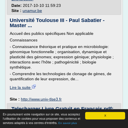
Date:
2017-10-10 11:59:23
Site :
unamur.be
Université Toulouse III - Paul Sabatier -
Master ...
Accueil des publics spécifiques Non applicable
Connaissances
- Connaissance théorique et pratique en microbiologie:
génomique fonctionnelle ; organisation, dynamique et
plasticité des génomes; expression génique; physiologie ;
interactions avec l'hôte ; pathogénicité ; biologie
synthétique.
- Comprendre les technologies de clonage de gènes, de
quantification de leur expression, de...
Lire la suite
Site :
http://www.univ-tlse3.fr
Telecharger Livre Gratuit en Francais pdf:
Travaux dirigés ...
En poursuivant votre navigation sur ce site, vous acceptez
X
l'utilisation de cookies pour vous proposer des contenus et
Vous pouvez lire ici Travaux dirigés de biochimie, biologie
services adaptés à vos centres d'intérêts.
En savoir plus
moléculaire et bioinformatique. Vous pouvez aussi lire et