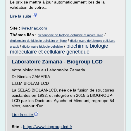
Le prix se mettra à jour automatiquement lors de la
validation de votre...
Lire la suite
Site :
livre.fnac.com
Thèmes liés :
/
dictionnaire de biologie cellulaire et moleculaire
/
dictionnaire de biologie cellulaire en ligne
dictionnaire de biologie cellulaire
biochimie biologie
/
/
gratuit
dictionnaire biologie cellulaire
moleculaire et cellulaire genetique
Laboratoire Zamaria - Biogroup LCD
Votre biologiste au Laboratoire Zamaria
Dr Nicolas ZAMARIA
L.B.M BIOLAM-LCD
La SELAS BIOLAM-LCD, née de la fusion de structures
existantes en 1992, et integrée en 2015 à BIOGROUP-
LCD par les Docteurs Ayache et Mimouni, regroupe 54
sites, autour d'un...
Lire la suite
Site :
https://www.biogroup-lcd.fr