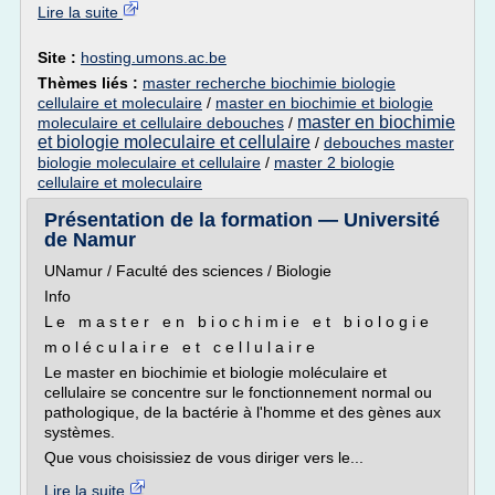
Lire la suite
Site :
hosting.umons.ac.be
Thèmes liés :
master recherche biochimie biologie
cellulaire et moleculaire
/
master en biochimie et biologie
master en biochimie
moleculaire et cellulaire debouches
/
et biologie moleculaire et cellulaire
/
debouches master
biologie moleculaire et cellulaire
/
master 2 biologie
cellulaire et moleculaire
Présentation de la formation — Université
de Namur
UNamur / Faculté des sciences / Biologie
Info
L e m a s t e r e n b i o c h i m i e e t b i o l o g i e
m o l é c u l a i r e e t c e l l u l a i r e
Le master en biochimie et biologie moléculaire et
cellulaire se concentre sur le fonctionnement normal ou
pathologique, de la bactérie à l'homme et des gènes aux
systèmes.
Que vous choisissiez de vous diriger vers le...
Lire la suite