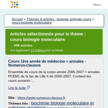
Menu
Accueil
>
Thèmes & articles : biologie animale cours
>
cours biologie moleculaire
Articles sélectionnés pour le thème :
cours biologie moleculaire
348 articles
→
Voir également
13 Vidéos
pour ce thème
Cours 1ère année de médecine + annales -
Numerus-clausus
Ensemble de cours de la corpo année 2006-2007 + annales
PCEM1 de la fac de Lille II de 2006-2007. Contient les
cours suivants:...
Lire la suite
Site :
https://www.numerus-clausus.fr
biochimie biologie moleculaire et
Thèmes liés :
cellulaire genetique