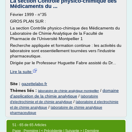
La section Contrôle physico-chimique des
Médicaments du ...
Février 1999 - n°35
GROS PLAN SUR :
La section Contrôle physico-chimique des Médicaments du
Laboratoire de Chimie Analytique de la Faculté de
Pharmacie de l'Université Montpellier 1
Recherche appliquée et formation continue : les activités du
laboratoire sont essentiellement tournées vers l'industrie
pharmaceutique.
Dirigée par le Professeur Huguette Fabre assisté du Dr...
Lire la suite
Site :
gazettelabo.fr
Thèmes liés :
/
domaine
laboratoire de chimie analytique montpellier
d'application de la chimie analytique
/
laboratoire
/
d'electrochimie et de chimie analytique
laboratoire d electrochimie
/
et de chimie analytique
laboratoire de chimie analytique
pharmaceutique
51 - 65 de 65 Articles
Page :
Première
| <
Précédente
| Suivante > | Dernière