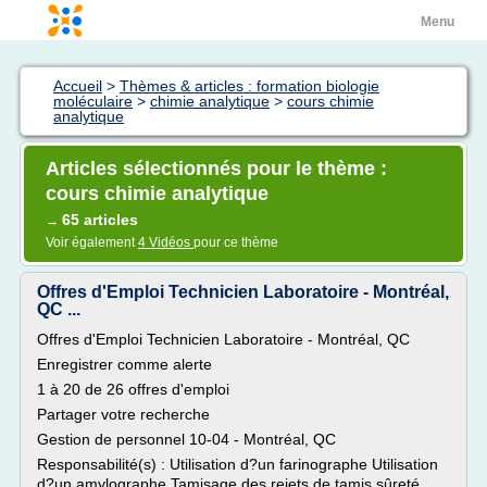
Menu
Accueil
>
Thèmes & articles : formation biologie
moléculaire
>
chimie analytique
>
cours chimie
analytique
Articles sélectionnés pour le thème :
cours chimie analytique
65 articles
→
Voir également
4 Vidéos
pour ce thème
Offres d'Emploi Technicien Laboratoire - Montréal,
QC ...
Offres d'Emploi Technicien Laboratoire - Montréal, QC
Enregistrer comme alerte
1 à 20 de 26 offres d'emploi
Partager votre recherche
Gestion de personnel 10-04 - Montréal, QC
Responsabilité(s) : Utilisation d?un farinographe Utilisation
d?un amylographe Tamisage des rejets de tamis sûreté