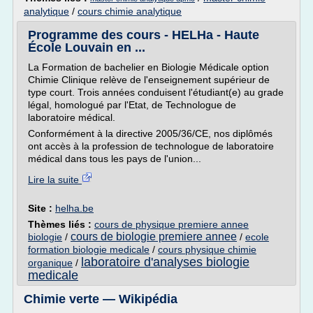
analytique
/
cours chimie analytique
Programme des cours - HELHa - Haute
École Louvain en ...
La Formation de bachelier en Biologie Médicale option
Chimie Clinique relève de l'enseignement supérieur de
type court. Trois années conduisent l'étudiant(e) au grade
légal, homologué par l'Etat, de Technologue de
laboratoire médical.
Conformément à la directive 2005/36/CE, nos diplômés
ont accès à la profession de technologue de laboratoire
médical dans tous les pays de l'union...
Lire la suite
Site :
helha.be
Thèmes liés :
cours de physique premiere annee
cours de biologie premiere annee
biologie
/
/
ecole
formation biologie medicale
/
cours physique chimie
laboratoire d'analyses biologie
organique
/
medicale
Chimie verte — Wikipédia