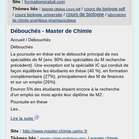
Site :
formationgratuit.com
Thèmes liés :
/
cours de biologie pdf
biologie clinique cours pdf
cours de biologie
/
cours biologie universite
/
/
laboratoire
de chimie analytique pharmaceutique
Débouchés - Master de Chimie
Accueil / Débouchés
Débouchés
La poursuite en thèse est le débouché principal de nos
spécialités de M (env. 80% des spécialités du M recherche
précédent). Une exception est la spécialité IC qui conduit de
façon équilibrée les étudiants en thèse (40 %), en formation
complémentaire (27%), principalement des M de finances
et sur un emploi (26%).
Environ 5% des étudiants étaient encore à la recherche
d'un emploi six mois après leur diplôme de M2.
Poursuite en these
Les...
Lire la suite
Site :
http://www.master.chimie.upmc.fr
Thèmes liés :
/
master chimie
master chimie analytique upmc