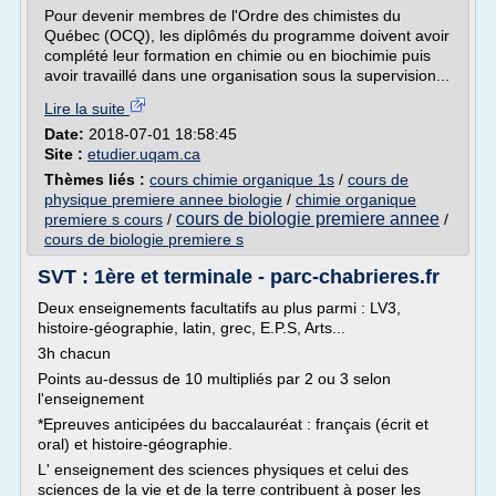
Pour devenir membres de l'Ordre des chimistes du
Québec (OCQ), les diplômés du programme doivent avoir
complété leur formation en chimie ou en biochimie puis
avoir travaillé dans une organisation sous la supervision...
Lire la suite
Date:
2018-07-01 18:58:45
Site :
etudier.uqam.ca
Thèmes liés :
cours chimie organique 1s
/
cours de
physique premiere annee biologie
/
chimie organique
cours de biologie premiere annee
premiere s cours
/
/
cours de biologie premiere s
SVT : 1ère et terminale - parc-chabrieres.fr
Deux enseignements facultatifs au plus parmi : LV3,
histoire-géographie, latin, grec, E.P.S, Arts...
3h chacun
Points au-dessus de 10 multipliés par 2 ou 3 selon
l'enseignement
*Epreuves anticipées du baccalauréat : français (écrit et
oral) et histoire-géographie.
L' enseignement des sciences physiques et celui des
sciences de la vie et de la terre contribuent à poser les