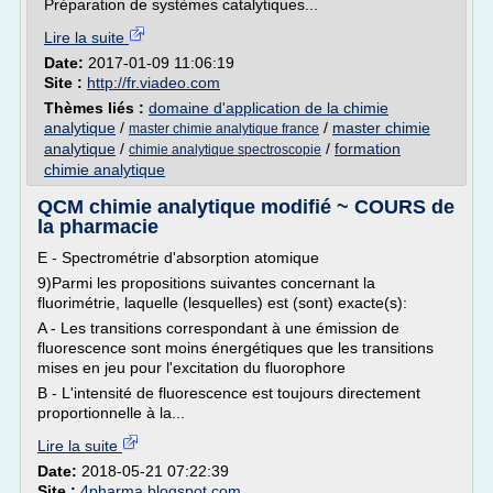
Préparation de systèmes catalytiques...
Lire la suite
Date:
2017-01-09 11:06:19
Site :
http://fr.viadeo.com
Thèmes liés :
domaine d'application de la chimie
analytique
/
/
master chimie
master chimie analytique france
analytique
/
/
formation
chimie analytique spectroscopie
chimie analytique
QCM chimie analytique modifié ~ COURS de
la pharmacie
E - Spectrométrie d'absorption atomique
9)Parmi les propositions suivantes concernant la
fluorimétrie, laquelle (lesquelles) est (sont) exacte(s):
A - Les transitions correspondant à une émission de
fluorescence sont moins énergétiques que les transitions
mises en jeu pour l'excitation du fluorophore
B - L'intensité de fluorescence est toujours directement
proportionnelle à la...
Lire la suite
Date:
2018-05-21 07:22:39
Site :
4pharma.blogspot.com