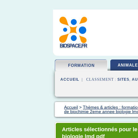
BIOSPACE.FR
ANIMALE
FORMATION
ACCUEIL
| CLASSEMENT :
SITES
,
AU
Accueil
>
Thèmes & articles : formatio
de biochimie 2eme annee biologie lm
Articles sélectionnés pour l
biologie lmd pdf