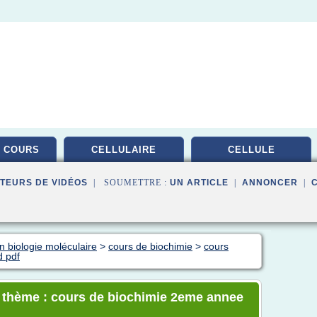
 COURS
CELLULAIRE
CELLULE
TEURS DE VIDÉOS
| SOUMETTRE :
UN ARTICLE
|
ANNONCER
|
n biologie moléculaire
>
cours de biochimie
>
cours
d pdf
e thème : cours de biochimie 2eme annee