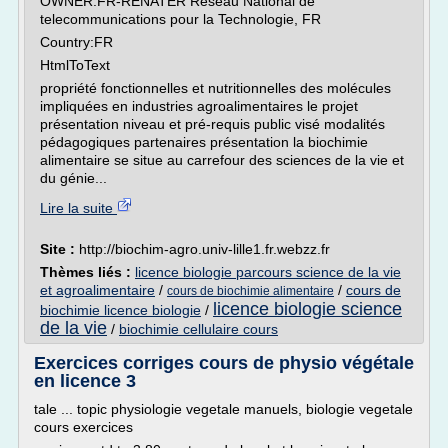
OWNER:FR-RENATER Reseau National de
telecommunications pour la Technologie, FR
Country:FR
HtmlToText
propriété fonctionnelles et nutritionnelles des molécules
impliquées en industries agroalimentaires le projet
présentation niveau et pré-requis public visé modalités
pédagogiques partenaires présentation la biochimie
alimentaire se situe au carrefour des sciences de la vie et
du génie...
Lire la suite
Site :
http://biochim-agro.univ-lille1.fr.webzz.fr
Thèmes liés :
licence biologie parcours science de la vie
et agroalimentaire
/
/
cours de
cours de biochimie alimentaire
licence biologie science
biochimie licence biologie
/
de la vie
/
biochimie cellulaire cours
Exercices corriges cours de physio végétale
en licence 3
tale ... topic physiologie vegetale manuels, biologie vegetale
cours exercices