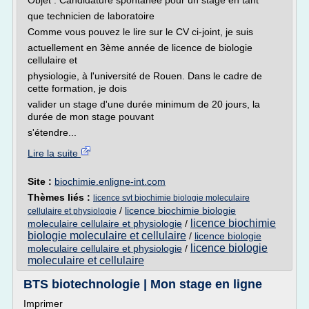
Objet : Candidature spontanée pour un stage en tant
que technicien de laboratoire
Comme vous pouvez le lire sur le CV ci-joint, je suis
actuellement en 3ème année de licence de biologie
cellulaire et
physiologie, à l'université de Rouen. Dans le cadre de
cette formation, je dois
valider un stage d'une durée minimum de 20 jours, la
durée de mon stage pouvant
s'étendre...
Lire la suite
Site :
biochimie.enligne-int.com
Thèmes liés :
licence svt biochimie biologie moleculaire
/
licence biochimie biologie
cellulaire et physiologie
licence biochimie
moleculaire cellulaire et physiologie
/
biologie moleculaire et cellulaire
/
licence biologie
licence biologie
moleculaire cellulaire et physiologie
/
moleculaire et cellulaire
BTS biotechnologie | Mon stage en ligne
Imprimer