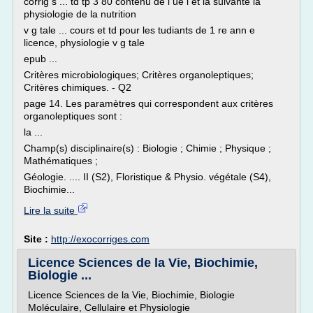
corrig s ... td tp 3 80 contenu de l ue l et la suivante la
physiologie de la nutrition
v g tale ... cours et td pour les tudiants de 1 re ann e
licence, physiologie v g tale
epub ...
Critères microbiologiques; Critères organoleptiques;
Critères chimiques. - Q2
page 14. Les paramètres qui correspondent aux critères
organoleptiques sont :
la ...
Champ(s) disciplinaire(s) : Biologie ; Chimie ; Physique ;
Mathématiques ;
Géologie. .... II (S2), Floristique & Physio. végétale (S4),
Biochimie...
Lire la suite
Site :
http://exocorriges.com
Licence Sciences de la Vie, Biochimie,
Biologie ...
Licence Sciences de la Vie, Biochimie, Biologie
Moléculaire, Cellulaire et Physiologie