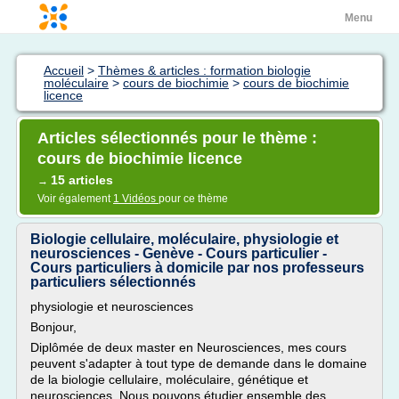
Menu
Accueil
>
Thèmes & articles : formation biologie
moléculaire
>
cours de biochimie
>
cours de biochimie
licence
Articles sélectionnés pour le thème :
cours de biochimie licence
15 articles
→
Voir également
1 Vidéos
pour ce thème
Biologie cellulaire, moléculaire, physiologie et
neurosciences - Genève - Cours particulier -
Cours particuliers à domicile par nos professeurs
particuliers sélectionnés
physiologie et neurosciences
Bonjour,
Diplômée de deux master en Neurosciences, mes cours
peuvent s'adapter à tout type de demande dans le domaine
de la biologie cellulaire, moléculaire, génétique et
neurosciences. Nous pouvons étudier ensemble des