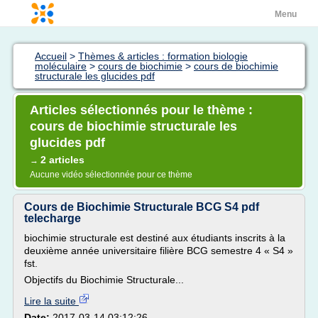
Menu
Accueil
>
Thèmes & articles : formation biologie
moléculaire
>
cours de biochimie
>
cours de biochimie
structurale les glucides pdf
Articles sélectionnés pour le thème :
cours de biochimie structurale les
glucides pdf
2 articles
→
Aucune vidéo sélectionnée pour ce thème
Cours de Biochimie Structurale BCG S4 pdf
telecharge
biochimie structurale est destiné aux étudiants inscrits à la
deuxième année universitaire filière BCG semestre 4 « S4 »
fst.
Objectifs du Biochimie Structurale...
Lire la suite
Date:
2017-03-14 03:12:26