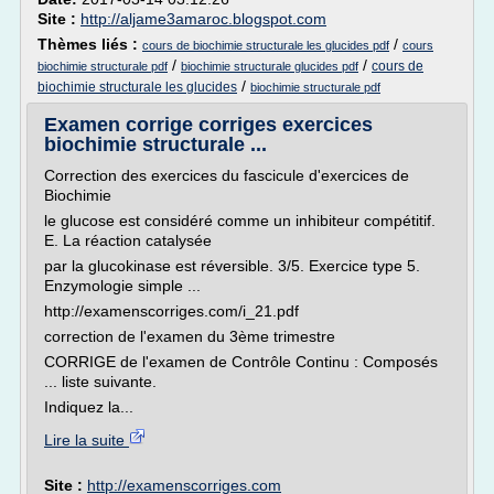
Site :
http://aljame3amaroc.blogspot.com
Thèmes liés :
/
cours de biochimie structurale les glucides pdf
cours
/
/
cours de
biochimie structurale pdf
biochimie structurale glucides pdf
/
biochimie structurale les glucides
biochimie structurale pdf
Examen corrige corriges exercices
biochimie structurale ...
Correction des exercices du fascicule d'exercices de
Biochimie
le glucose est considéré comme un inhibiteur compétitif.
E. La réaction catalysée
par la glucokinase est réversible. 3/5. Exercice type 5.
Enzymologie simple ...
http://examenscorriges.com/i_21.pdf
correction de l'examen du 3ème trimestre
CORRIGE de l'examen de Contrôle Continu : Composés
... liste suivante.
Indiquez la...
Lire la suite
Site :
http://examenscorriges.com