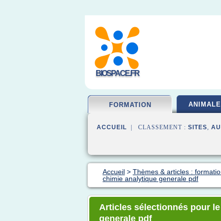
BIOSPACE.FR
ANIMALE
FORMATION
ACCUEIL
| CLASSEMENT :
SITES
,
AU
Accueil
>
Thèmes & articles : formatio
chimie analytique generale pdf
Articles sélectionnés pour l
generale pdf