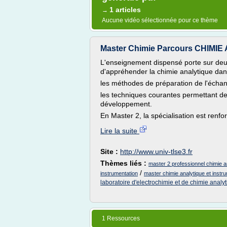
1 articles
→
Aucune vidéo sélectionnée pour ce thème
Master Chimie Parcours CHIMIE 
L'enseignement dispensé porte sur deu
d'appréhender la chimie analytique da
les méthodes de préparation de l'échantil
les techniques courantes permettant de 
développement.
En Master 2, la spécialisation est renfor
Lire la suite
Site :
http://www.univ-tlse3.fr
Thèmes liés :
master 2 professionnel chimie a
/
instrumentation
master chimie analytique et instr
laboratoire d'electrochimie et de chimie analy
1 Ressources