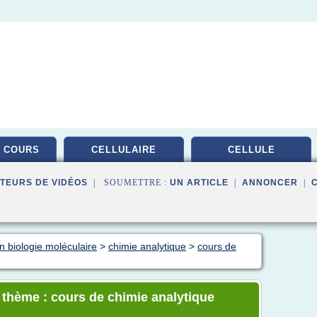
 COURS
CELLULAIRE
CELLULE
TEURS DE VIDÉOS
| SOUMETTRE :
UN ARTICLE
|
ANNONCER
|
n biologie moléculaire
>
chimie analytique
>
cours de
e thème : cours de chimie analytique