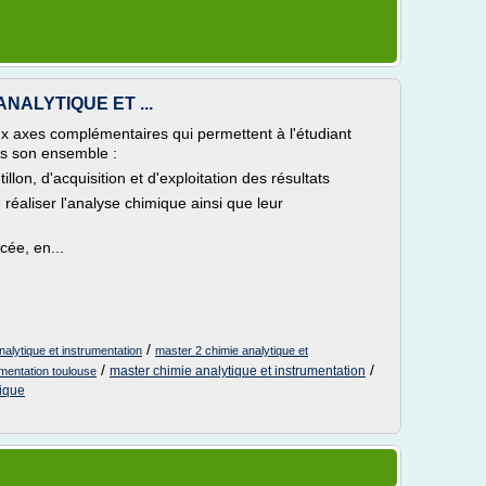
ANALYTIQUE ET ...
x axes complémentaires qui permettent à l'étudiant
ns son ensemble :
lon, d'acquisition et d'exploitation des résultats
réaliser l'analyse chimique ainsi que leur
cée, en...
/
nalytique et instrumentation
master 2 chimie analytique et
/
/
master chimie analytique et instrumentation
umentation toulouse
tique