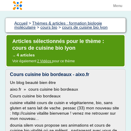
Menu
Accueil
>
Thèmes & articles : formation biologie
moléculaire
>
cours bio
>
cours de cuisine bio lyon
Articles sélectionnés pour le thème :
cours de cuisine bio lyon
4 articles
→
Voir également
2 Vidéos
pour ce thème
Cours cuisine bio bordeaux - aixo.fr
Un blog beauté bien être
aixo.fr » cours cuisine bio bordeaux
Cours cuisine bio bordeaux
cuisine vitalité cours de cuisin e végétarienne, bio, sans
gluten et sans lait de vache. pessac (33) mon nouveau site
: http://cuisine vitalite bienvenue ! venez me retrouver sur
mon nouveau...
dounia silem vous propose ses animations et cours de
cuisine bio vitalité où se mêlent...partageant avec vous de