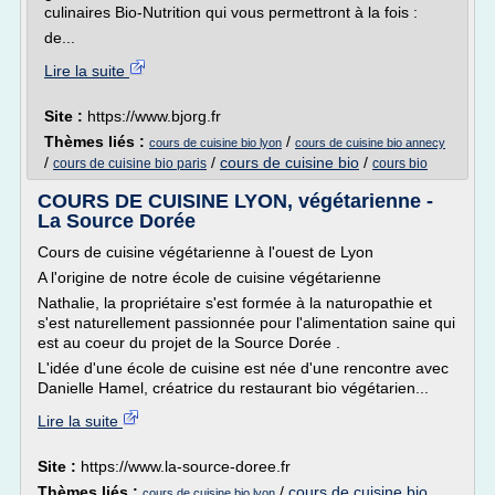
culinaires Bio-Nutrition qui vous permettront à la fois :
de...
Lire la suite
Site :
https://www.bjorg.fr
Thèmes liés :
/
cours de cuisine bio lyon
cours de cuisine bio annecy
/
/
cours de cuisine bio
/
cours de cuisine bio paris
cours bio
COURS DE CUISINE LYON, végétarienne -
La Source Dorée
Cours de cuisine végétarienne à l'ouest de Lyon
A l'origine de notre école de cuisine végétarienne
Nathalie, la propriétaire s'est formée à la naturopathie et
s'est naturellement passionnée pour l'alimentation saine qui
est au coeur du projet de la Source Dorée .
L'idée d'une école de cuisine est née d'une rencontre avec
Danielle Hamel, créatrice du restaurant bio végétarien...
Lire la suite
Site :
https://www.la-source-doree.fr
Thèmes liés :
/
cours de cuisine bio
cours de cuisine bio lyon