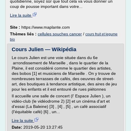
quotidienne, soyez sûr que tout cela va vous donner un
coup de pousse important dans votre...
Lire la suite
Site :
https://www.maplante.com
Thèmes liés :
cellules souches cancer
/
cours fruit et legume
bio
Cours Julien — Wikipédia
Le cours Julien est une voie située dans du 6e
arrondissement de Marseille , dans le quartier de la
Plaine, il est considéré comme le quartier des artistes,
des bobos [1] et musiciens de Marseille . On y trouve de
nombreuses terrasses de cafés, des oeuvres de street-
art, des boutiques à tendance artistique, des aires de jeu
pour les enfants et il est entouré de rues piétonnes
Il accueille une salle de concert (l' Espace Julien ), un
vidéo-club (le vidéodrome 2) [2] et un cinéma d'art et
d'essai (La Baleine) [3] , [4] , [5] , un café associatif
(l'équitable café) [6] , un...
Lire la suite
Date:
2019-05-20 13:27:45