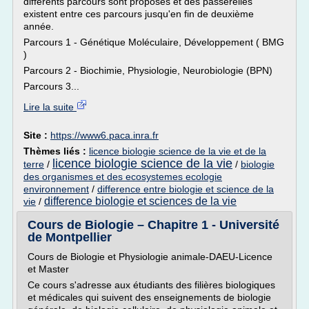
différents parcours sont proposés et des passerelles
existent entre ces parcours jusqu'en fin de deuxième
année.
Parcours 1 - Génétique Moléculaire, Développement ( BMG
)
Parcours 2 - Biochimie, Physiologie, Neurobiologie (BPN)
Parcours 3...
Lire la suite
Site :
https://www6.paca.inra.fr
Thèmes liés :
licence biologie science de la vie et de la
licence biologie science de la vie
terre
/
/
biologie
des organismes et des ecosystemes ecologie
environnement
/
difference entre biologie et science de la
difference biologie et sciences de la vie
vie
/
Cours de Biologie – Chapitre 1 - Université
de Montpellier
Cours de Biologie et Physiologie animale-DAEU-Licence
et Master
Ce cours s'adresse aux étudiants des filières biologiques
et médicales qui suivent des enseignements de biologie