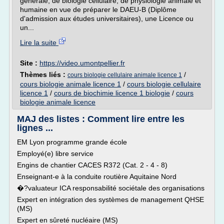
générale, de biologie cellulaire, de physiologie animale et
humaine en vue de préparer le DAEU-B (Diplôme
d'admission aux études universitaires), une Licence ou
un...
Lire la suite
Site :
https://video.umontpellier.fr
Thèmes liés :
/
cours biologie cellulaire animale licence 1
cours biologie animale licence 1
/
cours biologie cellulaire
licence 1
/
cours de biochimie licence 1 biologie
/
cours
biologie animale licence
MAJ des listes : Comment lire entre les
lignes ...
EM Lyon programme grande école
Employé(e) libre service
Engins de chantier CACES R372 (Cat. 2 - 4 - 8)
Enseignant-e à la conduite routière Aquitaine Nord
�?valuateur ICA responsabilité sociétale des organisations
Expert en intégration des systèmes de management QHSE
(MS)
Expert en sûreté nucléaire (MS)