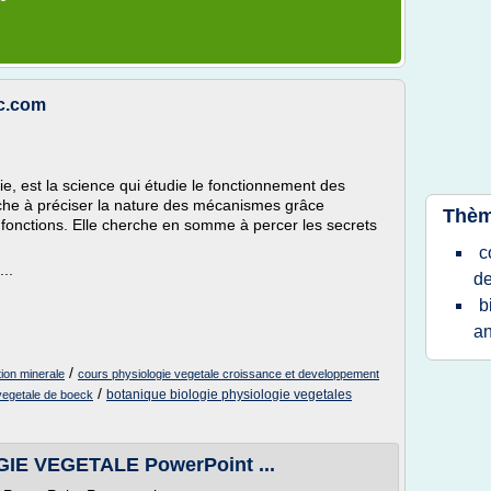
ic.com
ie, est la science qui étudie le fonctionnement des
che à préciser la nature des mécanismes grâce
Thèm
 fonctions. Elle cherche en somme à percer les secrets
c
..
d
b
an
/
tion minerale
cours physiologie vegetale croissance et developpement
/
botanique biologie physiologie vegetales
 vegetale de boeck
IE VEGETALE PowerPoint ...