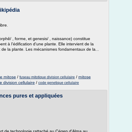
kipédia
ibre.
hê/ , forme, et genesis/ , naissance) constitue
t à l'édification d'une plante. Elle intervient de la
rt de la plante. Les mécanismes fondamentaux de la...
ire mitose
/
/
mitose
fuseau mitotique division cellulaire
 division cellulaire
/
code genetique cellulaire
nces pures et appliquées
fert de technologie rattaché au Cégep d'Alma au