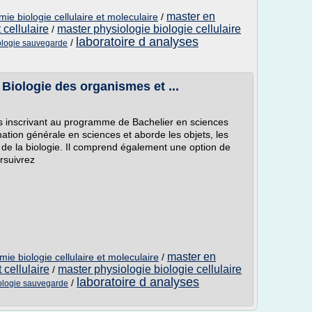
master en
ie biologie cellulaire et moleculaire
/
 cellulaire
master physiologie biologie cellulaire
/
laboratoire d analyses
/
iologie sauvegarde
Biologie des organismes et ...
 inscrivant au programme de Bachelier en sciences
ation générale en sciences et aborde les objets, les
es de la biologie. Il comprend également une option de
ursuivrez
master en
ie biologie cellulaire et moleculaire
/
 cellulaire
master physiologie biologie cellulaire
/
laboratoire d analyses
/
iologie sauvegarde