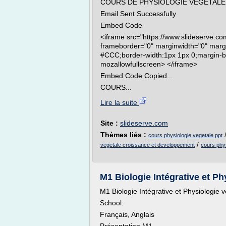
COURS DE PHYSIOLOGIE VEGETALE Po
Email Sent Successfully
Embed Code
<iframe src="https://www.slideserve.
frameborder="0" marginwidth="0" margin
#CCC;border-width:1px 1px 0;margin-bo
mozallowfullscreen> </iframe>
Embed Code Copied...
COURS...
Lire la suite
Site :
slideserve.com
Thèmes liés :
cours physiologie vegetale ppt
/
vegetale croissance et developpement
cours phy
M1 Biologie Intégrative et Phy
M1 Biologie Intégrative et Physiologie 
School:
Français, Anglais