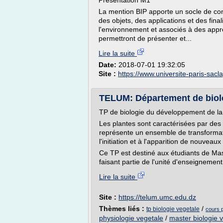
Présentation M1
La mention BIP apporte un socle de con
des objets, des applications et des finalit
l'environnement et associés à des appr
permettront de présenter et...
Lire la suite
Date:
2018-07-01 19:32:05
Site :
https://www.universite-paris-sacla
TELUM: Département de biolo
TP de biologie du développement de la
Les plantes sont caractérisées par de
représente un ensemble de transformatio
l'initiation et à l'apparition de nouveau
Ce TP est destiné aux étudiants de Mast
faisant partie de l'unité d'enseignement
Lire la suite
Site :
https://telum.umc.edu.dz
Thèmes liés :
/
tp biologie vegetale
cours 
physiologie vegetale
/
master biologie 