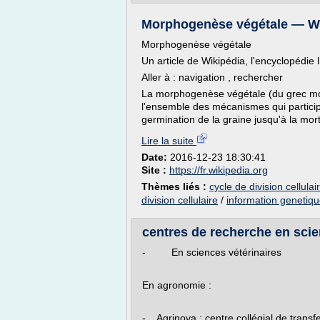
Morphogenèse végétale — Wi
Morphogenèse végétale
Un article de Wikipédia, l'encyclopédie l
Aller à : navigation , rechercher
La morphogenèse végétale (du grec morp
l'ensemble des mécanismes qui participen
germination de la graine jusqu'à la mo
Lire la suite
Date:
2016-12-23 18:30:41
Site :
https://fr.wikipedia.org
Thèmes liés :
cycle de division cellula
division cellulaire
/
information genetique
centres de recherche en scie
- En sciences vétérinaires
En agronomie :
- Agrinova : centre collégial de trans