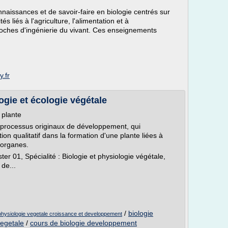
naissances et de savoir-faire en biologie centrés sur
és liés à l'agriculture, l'alimentation et à
oches d'ingénierie du vivant. Ces enseignements
y.fr
gie et écologie végétale
 plante
s processus originaux de développement, qui
n qualitatif dans la formation d'une plante liées à
x organes.
er 01, Spécialité : Biologie et physiologie végétale,
 de...
/
biologie
physiologie vegetale croissance et developpement
vegetale
/
cours de biologie developpement