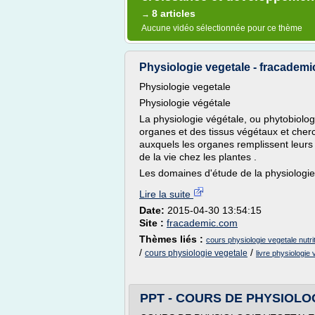
8 articles
→
Aucune vidéo sélectionnée pour ce thème
Physiologie vegetale - fracadem
Physiologie vegetale
Physiologie végétale
La physiologie végétale, ou phytobiolog
organes et des tissus végétaux et cher
auxquels les organes remplissent leurs
de la vie chez les plantes .
Les domaines d'étude de la physiologie.
Lire la suite
Date:
2015-04-30 13:54:15
Site :
fracademic.com
Thèmes liés :
cours physiologie vegetale nutri
/
/
cours physiologie vegetale
livre physiologie
PPT - COURS DE PHYSIOLOG