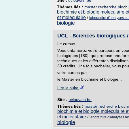
Site :
uclouvain.be
Thèmes liés :
master recherche biochim
biochimie et biologie moleculaire et
et moleculaire
/
laboratoire d'analyses b
biologie
UCL - Sciences biologiques / 
Le cursus
Vous entamerez votre parcours en vous
biologiques [180], qui propose une form
techniques et les différentes disciplin
30 crédits. Une fois bachelier, vous po
votre cursus par :
le Master en biochimie et biologie...
Lire la suite
Site :
uclouvain.be
Thèmes liés :
master recherche biochim
biochimie et biologie moleculaire et
et moleculaire
/
laboratoire d'analyses b
biologie