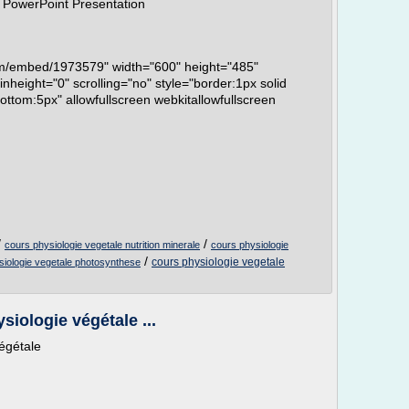
werPoint Presentation
com/embed/1973579" width="600" height="485"
height="0" scrolling="no" style="border:1px solid
ttom:5px" allowfullscreen webkitallowfullscreen
/
/
cours physiologie vegetale nutrition minerale
cours physiologie
/
cours physiologie vegetale
siologie vegetale photosynthese
siologie végétale ...
végétale