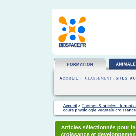
BIOSPACE.FR
ANIMALE
FORMATION
ACCUEIL
| CLASSEMENT :
SITES
,
AU
Accueil
>
Thèmes & articles : formatio
cours physiologie vegetale croissanc
Articles sélectionnés pour l
croissance et developpemen