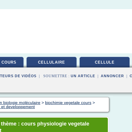
 COURS
CELLULAIRE
CELLULE
TEURS DE VIDÉOS
| SOUMETTRE :
UN ARTICLE
|
ANNONCER
|
n biologie moléculaire
>
biochimie vegetale cours
>
e et developpement
e thème : cours physiologie vegetale
t