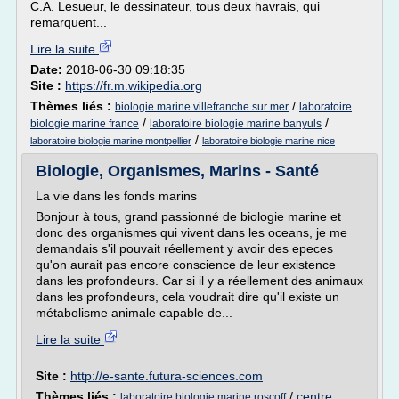
C.A. Lesueur, le dessinateur, tous deux havrais, qui
remarquent...
Lire la suite
Date:
2018-06-30 09:18:35
Site :
https://fr.m.wikipedia.org
Thèmes liés :
/
biologie marine villefranche sur mer
laboratoire
/
/
biologie marine france
laboratoire biologie marine banyuls
/
laboratoire biologie marine montpellier
laboratoire biologie marine nice
Biologie, Organismes, Marins - Santé
La vie dans les fonds marins
Bonjour à tous, grand passionné de biologie marine et
donc des organismes qui vivent dans les oceans, je me
demandais s'il pouvait réellement y avoir des epeces
qu'on aurait pas encore conscience de leur existence
dans les profondeurs. Car si il y a réellement des animaux
dans les profondeurs, cela voudrait dire qu'il existe un
métabolisme animale capable de...
Lire la suite
Site :
http://e-sante.futura-sciences.com
Thèmes liés :
/
centre
laboratoire biologie marine roscoff