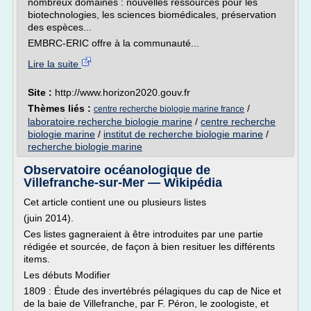
nombreux domaines : nouvelles ressources pour les
biotechnologies, les sciences biomédicales, préservation
des espèces...
EMBRC-ERIC offre à la communauté...
Lire la suite
Site :
http://www.horizon2020.gouv.fr
Thèmes liés :
/
centre recherche biologie marine france
laboratoire recherche biologie marine
/
centre recherche
biologie marine
/
institut de recherche biologie marine
/
recherche biologie marine
Observatoire océanologique de
Villefranche-sur-Mer — Wikipédia
Cet article contient une ou plusieurs listes
(juin 2014).
Ces listes gagneraient à être introduites par une partie
rédigée et sourcée, de façon à bien resituer les différents
items.
Les débuts Modifier
1809 : Étude des invertébrés pélagiques du cap de Nice et
de la baie de Villefranche, par F. Péron, le zoologiste, et