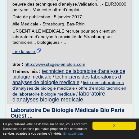
oeuvre des techniques d'analyse,Validation... - EUR30000
per year - Voir cette offre d'emploi
Date de publication : 5 janvier 2017
Aile Medicale - Strasbourg, Bas-Rhin
URGENT AILE MEDICALE recrute pour son client un
laboratoire d'analyse à proximité de Strasbourg un
technicien... biologiques -...
Lire la suite
Site :
http://www.stages-emplois.com
technicien de laboratoire d'analyse de
Thèmes liés :
biologie medicale
techniciens des laboratoires d
/
analyses de biologie medicale
/
liste des laboratoires
d'analyses de biologie medicale
/
offre d'emploi technicien
laboratoire
de laboratoire biologie medicale
/
d'analyses biologie medicale
Laboratoire De Biologie Médicale Bio Paris
Ouest ...
En poursuivant votre navigation sur ce site, vous acceptez
Laboratoire De Biologie Médicale Bio Paris Ouest à
X
l'utilisation de cookies pour vous proposer des contenus et
Courbevoie n'ont pas encore été renseignés. ajoutez les !
services adaptés à vos centres d'intérêts.
En savoir plus
Contactez directement Laboratoire De Biologie Médicale