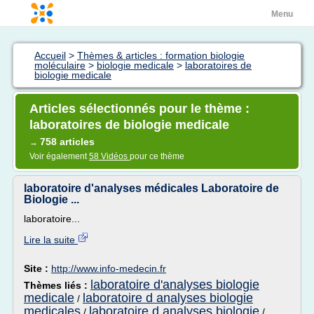
Menu
Accueil
>
Thèmes & articles : formation biologie
moléculaire
>
biologie medicale
>
laboratoires de
biologie medicale
Articles sélectionnés pour le thème :
laboratoires de biologie medicale
758 articles
→
Voir également
58 Vidéos
pour ce thème
laboratoire d'analyses médicales Laboratoire de
Biologie ...
laboratoire...
Lire la suite
Site :
http://www.info-medecin.fr
laboratoire d'analyses biologie
Thèmes liés :
medicale
laboratoire d analyses biologie
/
medicales
laboratoire d analyses biologie
/
/