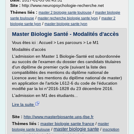
Date:
2017-01-05 08:45:51
Site :
http://www.neuropsychologie-recherche.net
Thèmes liés :
/
master 2 biologie sante toulouse
master biologie
/
/
sante toulouse
master recherche biologie sante lyon
master 2
/
biologie sante lyon
master biologie sante lyon
Master Biologie Santé - Modalités d'accès
Vous êtes ici : Accueil > Les parcours > Le M1
Modalités d'accès
L'admission en Master 1 Biologie-Santé est subordonnée
au succès de l'examen du dossier des candidats titulaires
d'un diplôme de premier cycle (suivant la liste des
compatibilités des mentions du diplôme national de
Licence avec les mentions du diplôme national de master)
en application de l'article L612-6 du code de l'éducation
modifié par la loi n°2016-1828 du 23 décembre 2016.
L'admission en M1 des étudiants...
Lire la suite
Site :
http://www.masterbiosante.ups-tlse.fr
Thèmes liés :
master biologie sante france
/
master
master biologie sante
/
/
biologie sante toulouse
inscription