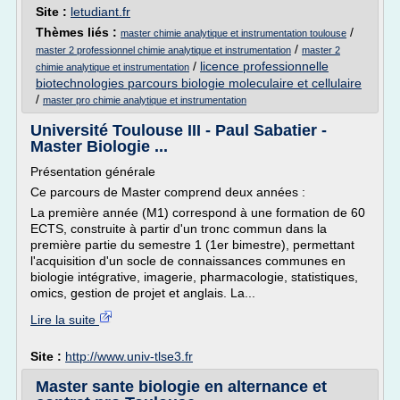
Site :
letudiant.fr
Thèmes liés :
/
master chimie analytique et instrumentation toulouse
/
master 2 professionnel chimie analytique et instrumentation
master 2
/
licence professionnelle
chimie analytique et instrumentation
biotechnologies parcours biologie moleculaire et cellulaire
/
master pro chimie analytique et instrumentation
Université Toulouse III - Paul Sabatier -
Master Biologie ...
Présentation générale
Ce parcours de Master comprend deux années :
La première année (M1) correspond à une formation de 60
ECTS, construite à partir d'un tronc commun dans la
première partie du semestre 1 (1er bimestre), permettant
l'acquisition d'un socle de connaissances communes en
biologie intégrative, imagerie, pharmacologie, statistiques,
omics, gestion de projet et anglais. La...
Lire la suite
Site :
http://www.univ-tlse3.fr
Master sante biologie en alternance et