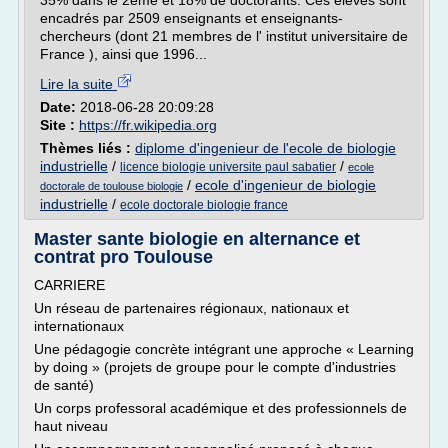
35% dans le 2ème et 18% de doctorants. Ces élèves sont
encadrés par 2509 enseignants et enseignants-
chercheurs (dont 21 membres de l' institut universitaire de
France ), ainsi que 1996...
Lire la suite
Date:
2018-06-28 20:09:28
Site :
https://fr.wikipedia.org
Thèmes liés :
diplome d'ingenieur de l'ecole de biologie
industrielle
/
/
licence biologie universite paul sabatier
ecole
/
ecole d'ingenieur de biologie
doctorale de toulouse biologie
industrielle
/
ecole doctorale biologie france
Master sante biologie en alternance et
contrat pro Toulouse
CARRIERE
Un réseau de partenaires régionaux, nationaux et
internationaux
Une pédagogie concrète intégrant une approche « Learning
by doing » (projets de groupe pour le compte d'industries
de santé)
Un corps professoral académique et des professionnels de
haut niveau