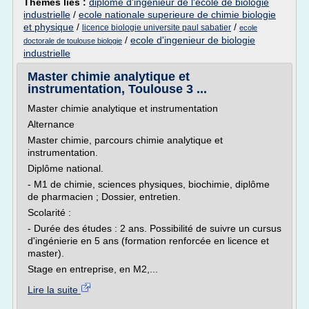
Thèmes liés :
diplome d'ingenieur de l'ecole de biologie
industrielle
/
ecole nationale superieure de chimie biologie
et physique
/
/
licence biologie universite paul sabatier
ecole
/
ecole d'ingenieur de biologie
doctorale de toulouse biologie
industrielle
Master chimie analytique et
instrumentation, Toulouse 3 ...
Master chimie analytique et instrumentation
Alternance
Master chimie, parcours chimie analytique et
instrumentation.
Diplôme national.
- M1 de chimie, sciences physiques, biochimie, diplôme
de pharmacien ; Dossier, entretien.
Scolarité :
- Durée des études : 2 ans. Possibilité de suivre un cursus
d'ingénierie en 5 ans (formation renforcée en licence et
master).
Stage en entreprise, en M2,...
Lire la suite