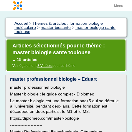
Menu
Accueil
>
Thèmes & articles : formation biologie
moléculaire
>
master biosante
>
master biologie sante
toulouse
Articles sélectionnés pour le thème :
master biologie sante toulouse
15 articles
→
Voir également
3 Vidéos
pour ce thème
master professionnel biologie – Eduart
master professionnel biologie
Master biologie : le guide complet - Diplomeo
Le master biologie est une formation bac+5 qui se déroule
à l'université, pendant deux ans. Cette formation est
découpée en deux parties : le M1 et le M2.
https://diplomeo.com/master-biologie
----------------------
Master Professionnel Biotechnologie, Génomique ... -