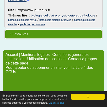
Lire la suite
Site :
http://www.journaux.fr
Thèmes liés :
biologie cellulaire physiologie et pathologie
/
/
/
pathologie biologie revue
pathologie biologie archives
pathologie biologie
/
pathologie biologie
elsevier
1 Ressources
Accueil
|
Mentions légales
|
Conditions générales
d'utilisation
|
Utilisation des cookies
|
Contact à propos
de cette page
Pour ajouter ou supprimer un site, voir l'article 4 des
CGUs
En poursuivant votre navigation sur ce site, vous acceptez
X
l'utilisation de cookies pour vous proposer des contenus et
services adaptés à vos centres d'intérêts.
En savoir plus