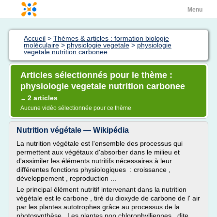
Menu
Accueil
>
Thèmes & articles : formation biologie
moléculaire
>
physiologie vegetale
>
physiologie
vegetale nutrition carbonee
Articles sélectionnés pour le thème :
physiologie vegetale nutrition carbonee
2 articles
→
Aucune vidéo sélectionnée pour ce thème
Nutrition végétale — Wikipédia
La nutrition végétale est l'ensemble des processus qui
permettent aux végétaux d'absorber dans le milieu et
d'assimiler les éléments nutritifs nécessaires à leur
différentes fonctions physiologiques : croissance ,
développement , reproduction ...
Le principal élément nutritif intervenant dans la nutrition
végétale est le carbone , tiré du dioxyde de carbone de l' air
par les plantes autotrophes grâce au processus de la
photosynthèse . Les plantes non chlorophylliennes , dite