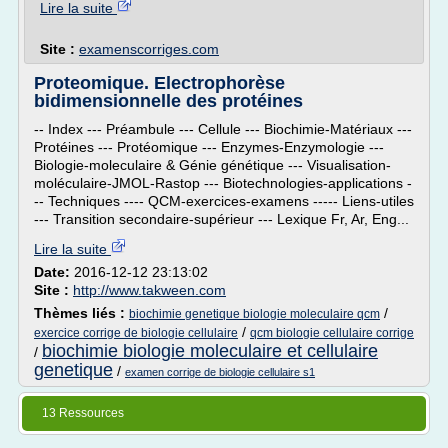
Lire la suite
Site :
examenscorriges.com
Proteomique. Electrophorèse
bidimensionnelle des protéines
-- Index --- Préambule --- Cellule --- Biochimie-Matériaux ---
Protéines --- Protéomique --- Enzymes-Enzymologie ---
Biologie-moleculaire & Génie génétique --- Visualisation-
moléculaire-JMOL-Rastop --- Biotechnologies-applications -
-- Techniques ---- QCM-exercices-examens ----- Liens-utiles
--- Transition secondaire-supérieur --- Lexique Fr, Ar, Eng...
Lire la suite
Date:
2016-12-12 23:13:02
Site :
http://www.takween.com
Thèmes liés :
/
biochimie genetique biologie moleculaire qcm
/
exercice corrige de biologie cellulaire
qcm biologie cellulaire corrige
biochimie biologie moleculaire et cellulaire
/
genetique
/
examen corrige de biologie cellulaire s1
13 Ressources