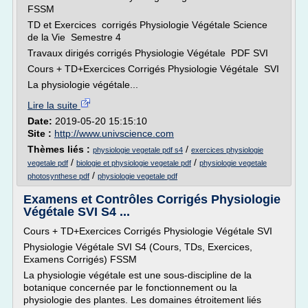
FSSM
TD et Exercices corrigés Physiologie Végétale Science
de la Vie Semestre 4
Travaux dirigés corrigés Physiologie Végétale PDF SVI
Cours + TD+Exercices Corrigés Physiologie Végétale SVI
La physiologie végétale...
Lire la suite
Date:
2019-05-20 15:15:10
Site :
http://www.univscience.com
Thèmes liés :
/
physiologie vegetale pdf s4
exercices physiologie
/
/
vegetale pdf
biologie et physiologie vegetale pdf
physiologie vegetale
/
photosynthese pdf
physiologie vegetale pdf
Examens et Contrôles Corrigés Physiologie
Végétale SVI S4 ...
Cours + TD+Exercices Corrigés Physiologie Végétale SVI
Physiologie Végétale SVI S4 (Cours, TDs, Exercices,
Examens Corrigés) FSSM
La physiologie végétale est une sous-discipline de la
botanique concernée par le fonctionnement ou la
physiologie des plantes. Les domaines étroitement liés