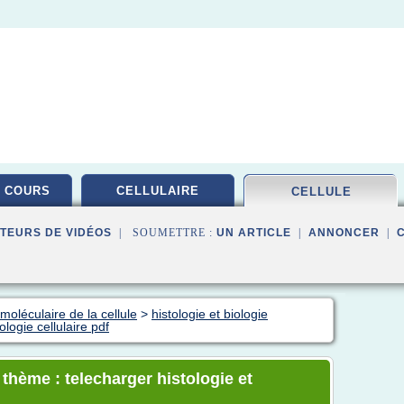
 COURS
CELLULAIRE
CELLULE
TEURS DE VIDÉOS
| SOUMETTRE :
UN ARTICLE
|
ANNONCER
|
moléculaire de la cellule
>
histologie et biologie
ologie cellulaire pdf
 thème : telecharger histologie et