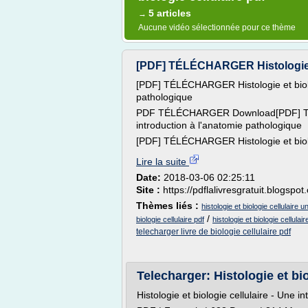
5 articles
→
Aucune vidéo sélectionnée pour ce thème
[PDF] TÉLÉCHARGER Histologie et 
[PDF] TÉLÉCHARGER Histologie et biolog
pathologique
PDF TÉLÉCHARGER Download[PDF] TÉLÉ
introduction à l'anatomie pathologique
[PDF] TÉLÉCHARGER Histologie et biologi
Lire la suite
Date:
2018-03-06 02:25:11
Site :
https://pdflalivresgratuit.blogspo
Thèmes liés :
histologie et biologie cellulaire 
/
biologie cellulaire pdf
histologie et biologie cellula
telecharger livre de biologie cellulaire pdf
Telecharger: Histologie et bio
Histologie et biologie cellulaire - Une 