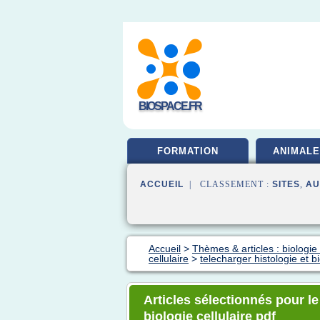
BIOSPACE.FR
FORMATION
ANIMALE
ACCUEIL
| CLASSEMENT :
SITES
,
AU
Accueil
>
Thèmes & articles : biologie 
cellulaire
>
telecharger histologie et bi
Articles sélectionnés pour le
biologie cellulaire pdf