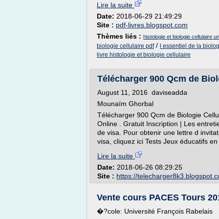
Lire la suite
Date:
2018-06-29 21:49:29
Site :
pdf-livres.blogspot.com
Thèmes liés :
histologie et biologie cellulaire 
/
biologie cellulaire pdf
l essentiel de la biolog
livre histologie et biologie cellulaire
Télécharger 900 Qcm de Biolog
August 11, 2016 daviseadda
Mounaïm Ghorbal
Télécharger 900 Qcm de Biologie Cellu
Online . Gratuit Inscription | Les entre
de visa. Pour obtenir une lettre d invi
visa, cliquez ici Tests Jeux éducatifs en l
Lire la suite
Date:
2018-06-26 08:29:25
Site :
https://telecharger8k3.blogspot.
Vente cours PACES Tours 2015
�?cole: Université François Rabelais