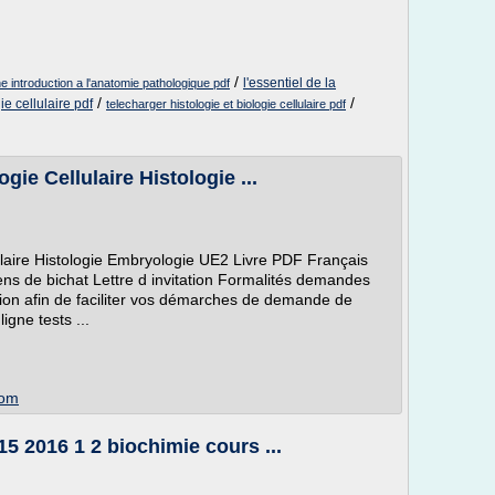
/
l'essentiel de la
une introduction a l'anatomie pathologique pdf
/
/
ie cellulaire pdf
telecharger histologie et biologie cellulaire pdf
ie Cellulaire Histologie ...
laire Histologie Embryologie UE2 Livre PDF Français
tiens de bichat Lettre d invitation Formalités demandes
tation afin de faciliter vos démarches de demande de
igne tests ...
com
 2016 1 2 biochimie cours ...