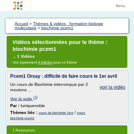
Menu
Accueil
>
Thèmes & vidéos : formation biologie
moléculaire
>
biochimie pcem1
Vidéos sélectionnées pour le thème :
biochimie pcem1
1 Vidéos
→
Voir également
4 Articles
pour ce thème
Pcem1 Orsay : difficile de faire cours le 1er avril
Un cours de Biochimie interrompue par 2
voir la vidéo
moutons ...
Voir la suite
Par :
luniquenoble
Thèmes liés :
/
cours de biochimie 1ere
cours
biochimie pcem1
1 Ressources