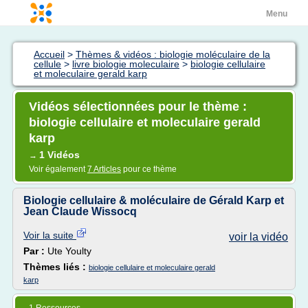
Menu
Accueil
>
Thèmes & vidéos : biologie moléculaire de la
cellule
>
livre biologie moleculaire
>
biologie cellulaire
et moleculaire gerald karp
Vidéos sélectionnées pour le thème :
biologie cellulaire et moleculaire gerald
karp
1 Vidéos
→
Voir également
7 Articles
pour ce thème
Biologie cellulaire & moléculaire de Gérald Karp et
Jean Claude Wissocq
Voir la suite
voir la vidéo
Par :
Ute Youlty
Thèmes liés :
biologie cellulaire et moleculaire gerald
karp