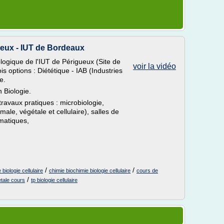
ueux - IUT de Bordeaux
ogique de l'IUT de Périgueux (Site de
voir la vidéo
s options : Diététique - IAB (Industries
e.
 Biologie.
ravaux pratiques : microbiologie,
male, végétale et cellulaire), salles de
rmatiques,
/
/
biologie cellulaire
chimie biochimie biologie cellulaire
cours de
/
etale cours
tp biologie cellulaire