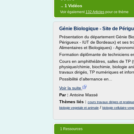
1 Vidéos
→
Voir également
132 Articles
pour ce thème
Génie Biologique - Site de Périg
Présentation du département Génie Biol
Périgueux - IUT de Bordeaux) et ses troi
Alimentaires et Biologiques) - Agronomi
Formation diplômante de techniciens en
Cours en amphithéâtres, salles de TP (t
physique/chimie, biochimie, biologie ani
travaux dirigés, TP numériques et info
Possibilité d'alternance en...
Voir la suite
Par :
Antoine Massé
Thèmes liés :
cours travaux diriges et pratique 
/
biologie vegetale et animale
biologie cellulaire veg
1 Ressources