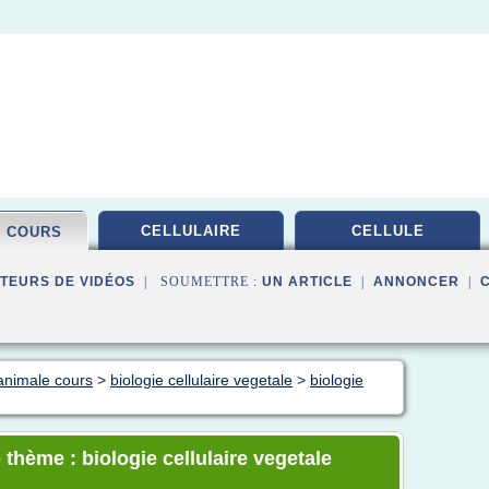
CELLULAIRE
CELLULE
E COURS
TEURS DE VIDÉOS
| SOUMETTRE :
UN ARTICLE
|
ANNONCER
|
animale cours
>
biologie cellulaire vegetale
>
biologie
thème : biologie cellulaire vegetale