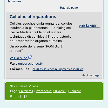
humaines
Haut de page
Cellules et réparations
Cellules souches embryonnaires, cellules
voir la vidéo
induites à la pluripotence... La biologiste
Cécile Martinat fait le point sur les
techniques disponibles à l'heure actuelle
pour réparer les organes humains.
Un épisode de la série "POM Bio à
croquer".
Voir la suite
Par :
universcience.tv
Thèmes liés :
cellules souches pluripotentes induites
Haut de page
31 - 40 de 44 Vidéos
Page :
Première
| <
Précédente
|
Suivante
> |
Dernière
0
|
1
|
2
|
3
|
4