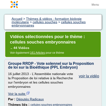
Menu
Accueil
>
Thèmes & vidéos : formation biologie
moléculaire
>
cellules souches
>
cellules souches
embryonnaires
Vidéos sélectionnées pour le thème :
cellules souches embryonnaires
44 Vidéos
→
Voir également
161 Articles
pour ce thème
Groupe RRDP - Vote solennel sur la Proposition
de loi sur la Bioéthique (PPL Embryon)
16 juillet 2013 - L'Assemblée nationale vote
voir la vidéo
la Proposition de loi relative à la Recherche
sur l'embryon et les cellules souches
embryonnaires
Voir la suite
Par :
Députés Radicaux
Thèmes liés :
cellules souches embryonnaires