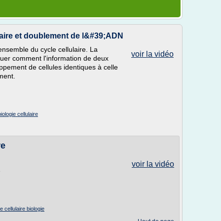
laire et doublement de l&#39;ADN
'ensemble du cycle cellulaire. La
voir la vidéo
quer comment l'information de deux
loppement de cellules identiques à celle
ment.
iologie cellulaire
re
voir la vidéo
e
e cellulaire biologie