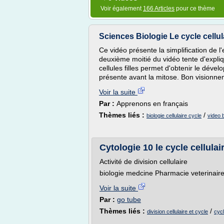
Voir également
166 Articles
pour ce thème
Sciences Biologie Le cycle cellu
Ce vidéo présente la simplification de l
deuxième moitié du vidéo tente d'expli
cellules filles permet d'obtenir le déve
présente avant la mitose. Bon visionne
Voir la suite
Par :
Apprenons en français
Thèmes liés :
/
biologie cellulaire cycle
video b
Cytologie 10 le cycle cellulai
Activité de division cellulaire
biologie medcine Pharmacie veterinair
Voir la suite
Par :
go tube
Thèmes liés :
/
division cellulaire et cycle
cycl