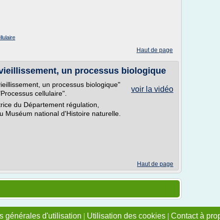
lulaire
Haut de page
 vieillissement, un processus biologique
ieillissement, un processus biologique"
voir la vidéo
"Processus cellulaire".
rice du Département régulation,
u Muséum national d'Histoire naturelle.
Haut de page
 générales d'utilisation
|
Utilisation des cookies
|
Contact à pro