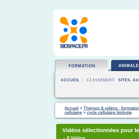
BIOSPACE.FR
ANIMALE
FORMATION
ACCUEIL
| CLASSEMENT :
SITES
,
AU
Accueil
>
Thèmes & vidéos : formation
cellulaire
>
cycle cellulaire biologie
Vidéos sélectionnées pour le 
6 Vidéos
→