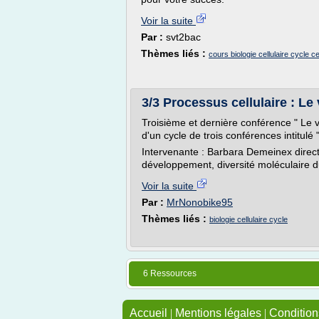
Voir la suite
Par :
svt2bac
Thèmes liés :
cours biologie cellulaire cycle cel
3/3 Processus cellulaire : Le
Troisième et dernière conférence " Le v
d'un cycle de trois conférences intitulé 
Intervenante : Barbara Demeinex direct
développement, diversité moléculaire d
Voir la suite
Par :
MrNonobike95
Thèmes liés :
biologie cellulaire cycle
6 Ressources
Accueil
|
Mentions légales
|
Conditions