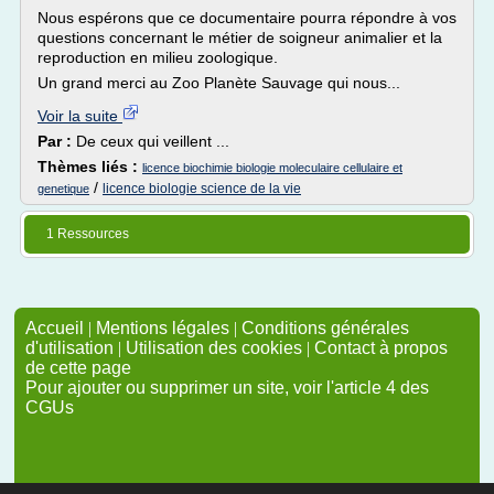
Nous espérons que ce documentaire pourra répondre à vos
questions concernant le métier de soigneur animalier et la
reproduction en milieu zoologique.
Un grand merci au Zoo Planète Sauvage qui nous...
Voir la suite
Par :
De ceux qui veillent ...
Thèmes liés :
licence biochimie biologie moleculaire cellulaire et
/
licence biologie science de la vie
genetique
1 Ressources
Accueil
|
Mentions légales
|
Conditions générales
d'utilisation
|
Utilisation des cookies
|
Contact à propos
de cette page
Pour ajouter ou supprimer un site, voir l'article 4 des
CGUs