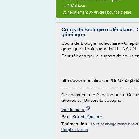
3 Vidéos
→
Voir également
35 Articles
pour ce thème
Cours de Biologie moléculaire - C
génétique
Cours de Biologie moléculaire - Chapitre
génétique - Professeur Joël LUNARDI
Pour télécharger le support de cours en
http://www.mediafire.com/file/dkh3
--------------------------------------------------
Ce document a été réalisé par la Cellu
Grenoble. (Université Joseph...
Voir la suite
Par :
ScientifiQulture
Thèmes liés :
cours de biologie moleculaire et
biologie universite