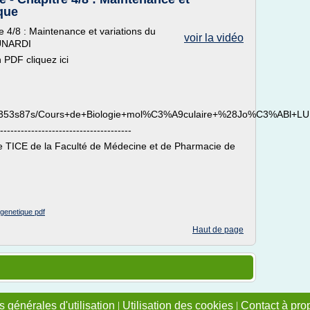
ique
e 4/8 : Maintenance et variations du
voir la vidéo
LUNARDI
 PDF cliquez ici
q3z6353s87s/Cours+de+Biologie+mol%C3%A9culaire+%28Jo%C3%ABl+L
--------------------------------------
le TICE de la Faculté de Médecine et de Pharmacie de
 genetique pdf
Haut de page
 générales d'utilisation
|
Utilisation des cookies
|
Contact à pro