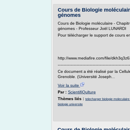
Cours de Biologie moléculaire
génomes
Cours de Biologie moléculaire - Chapitr
génomes - Professeur Joël LUNARDI
Pour télécharger le support de cours en
http://www.mediafire.com/file/dkh3
-------------------------------------------------
Ce document a été réalisé par la Cell
Grenoble. (Université Joseph...
Voir la suite
Par :
ScientifiQulture
Thèmes liés :
telecharger biologie moleculaire
biologie universite
Cours de Biologie moléculaire