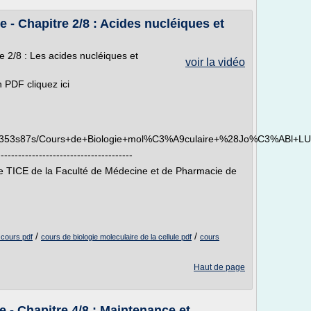
 - Chapitre 2/8 : Acides nucléiques et
e 2/8 : Les acides nucléiques et
voir la vidéo
 PDF cliquez ici
q3z6353s87s/Cours+de+Biologie+mol%C3%A9culaire+%28Jo%C3%ABl+L
---------------------------------------
ule TICE de la Faculté de Médecine et de Pharmacie de
/
/
 cours pdf
cours de biologie moleculaire de la cellule pdf
cours
Haut de page
 - Chapitre 4/8 : Maintenance et