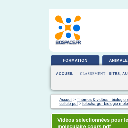
BIOSPACE.FR
FORMATION
ANIMALE
ACCUEIL
| CLASSEMENT :
SITES
,
AU
Accueil
>
Thèmes & vidéos : biologie m
cellule pdf
>
telecharger biologie mole
Vidéos sélectionnées pour le
moleculaire cours pdf