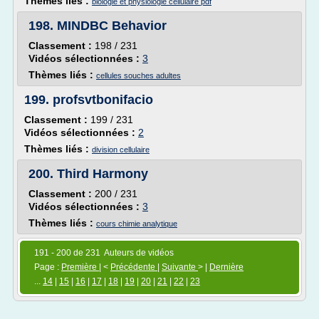
Thèmes liés :
biologie et physiologie cellulaire pdf
198.
MINDBC Behavior
Classement :
198 / 231
Vidéos sélectionnées :
3
Thèmes liés :
cellules souches adultes
199.
profsvtbonifacio
Classement :
199 / 231
Vidéos sélectionnées :
2
Thèmes liés :
division cellulaire
200.
Third Harmony
Classement :
200 / 231
Vidéos sélectionnées :
3
Thèmes liés :
cours chimie analytique
191 - 200 de 231 Auteurs de vidéos
Page :
Première
| <
Précédente
|
Suivante
> |
Dernière
...
14
|
15
|
16
|
17
|
18
|
19
|
20
|
21
|
22
|
23