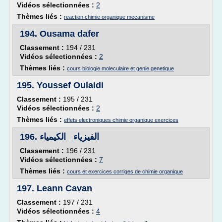
Vidéos sélectionnées :
2
Thèmes liés :
reaction chimie organique mecanisme
194.
Ousama dafer
Classement :
194 / 231
Vidéos sélectionnées :
2
Thèmes liés :
cours biologie moleculaire et genie genetique
195.
Youssef Oulaidi
Classement :
195 / 231
Vidéos sélectionnées :
2
Thèmes liés :
effets electroniques chimie organique exercices
196.
الفيزياء_ الكيمياء
Classement :
196 / 231
Vidéos sélectionnées :
7
Thèmes liés :
cours et exercices corriges de chimie organique
197.
Leann Cavan
Classement :
197 / 231
Vidéos sélectionnées :
4