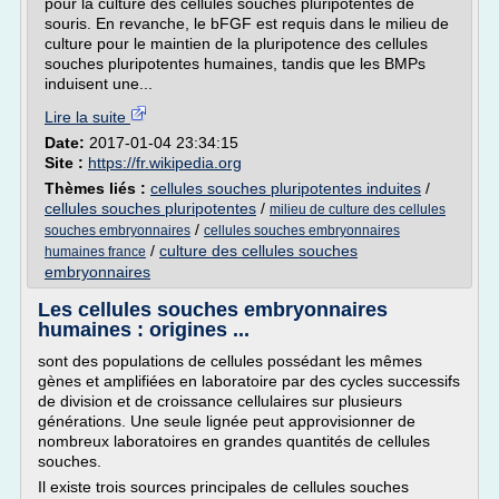
pour la culture des cellules souches pluripotentes de
souris. En revanche, le bFGF est requis dans le milieu de
culture pour le maintien de la pluripotence des cellules
souches pluripotentes humaines, tandis que les BMPs
induisent une...
Lire la suite
Date:
2017-01-04 23:34:15
Site :
https://fr.wikipedia.org
Thèmes liés :
cellules souches pluripotentes induites
/
cellules souches pluripotentes
/
milieu de culture des cellules
/
souches embryonnaires
cellules souches embryonnaires
/
culture des cellules souches
humaines france
embryonnaires
Les cellules souches embryonnaires
humaines : origines ...
sont des populations de cellules possédant les mêmes
gènes et amplifiées en laboratoire par des cycles successifs
de division et de croissance cellulaires sur plusieurs
générations. Une seule lignée peut approvisionner de
nombreux laboratoires en grandes quantités de cellules
souches.
Il existe trois sources principales de cellules souches