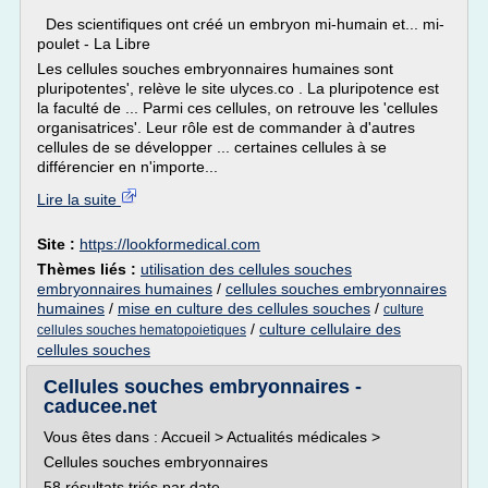
Des scientifiques ont créé un embryon mi-humain et... mi-
poulet - La Libre
Les cellules souches embryonnaires humaines sont
pluripotentes', relève le site ulyces.co . La pluripotence est
la faculté de ... Parmi ces cellules, on retrouve les 'cellules
organisatrices'. Leur rôle est de commander à d'autres
cellules de se développer ... certaines cellules à se
différencier en n'importe...
Lire la suite
Site :
https://lookformedical.com
Thèmes liés :
utilisation des cellules souches
embryonnaires humaines
/
cellules souches embryonnaires
humaines
/
mise en culture des cellules souches
/
culture
/
culture cellulaire des
cellules souches hematopoietiques
cellules souches
Cellules souches embryonnaires -
caducee.net
Vous êtes dans : Accueil > Actualités médicales >
Cellules souches embryonnaires
58 résultats triés par date