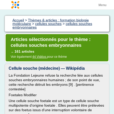
Menu
Accueil
>
Thèmes & articles : formation biologie
moléculaire
>
cellules souches
>
cellules souches
embryonnaires
Articles sélectionnés pour le thème :
cellules souches embryonnaires
161 articles
→
Voir également
44 Vidéos
pour ce thème
Cellule souche (médecine) — Wikipédia
La Fondation Lejeune refuse la recherche liée aux cellules
souches embryonnaires humaines ; de son point de vue,
cette recherche détruit les embryons [9] . [pertinence
contestée]
Foetales Modifier
Une cellule souche foetale est un type de cellule souche
multipotente d'origine foetale . Elles peuvent être prélevées
sur des foetus issus d'une interruption volontaire de