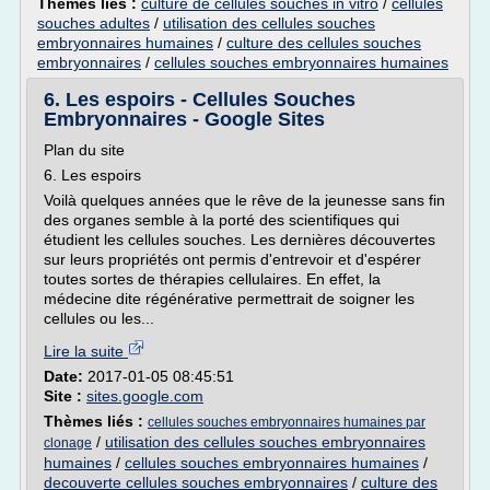
Thèmes liés :
culture de cellules souches in vitro
/
cellules
souches adultes
/
utilisation des cellules souches
embryonnaires humaines
/
culture des cellules souches
embryonnaires
/
cellules souches embryonnaires humaines
6. Les espoirs - Cellules Souches
Embryonnaires - Google Sites
Plan du site
6. Les espoirs
Voilà quelques années que le rêve de la jeunesse sans fin
des organes semble à la porté des scientifiques qui
étudient les cellules souches. Les dernières découvertes
sur leurs propriétés ont permis d'entrevoir et d'espérer
toutes sortes de thérapies cellulaires. En effet, la
médecine dite régénérative permettrait de soigner les
cellules ou les...
Lire la suite
Date:
2017-01-05 08:45:51
Site :
sites.google.com
Thèmes liés :
cellules souches embryonnaires humaines par
/
utilisation des cellules souches embryonnaires
clonage
humaines
/
cellules souches embryonnaires humaines
/
decouverte cellules souches embryonnaires
/
culture des