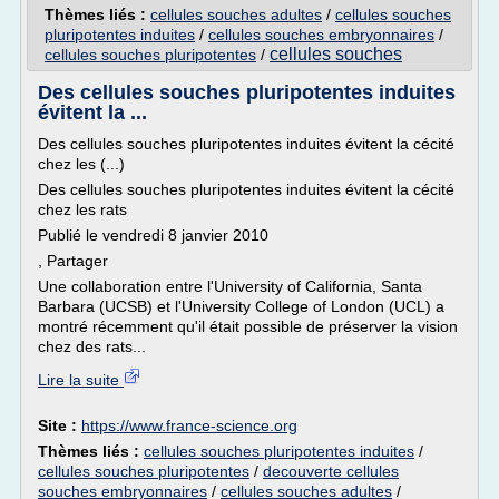
Thèmes liés :
cellules souches adultes
/
cellules souches
pluripotentes induites
/
cellules souches embryonnaires
/
cellules souches
cellules souches pluripotentes
/
Des cellules souches pluripotentes induites
évitent la ...
Des cellules souches pluripotentes induites évitent la cécité
chez les (...)
Des cellules souches pluripotentes induites évitent la cécité
chez les rats
Publié le vendredi 8 janvier 2010
, Partager
Une collaboration entre l'University of California, Santa
Barbara (UCSB) et l'University College of London (UCL) a
montré récemment qu'il était possible de préserver la vision
chez des rats...
Lire la suite
Site :
https://www.france-science.org
Thèmes liés :
cellules souches pluripotentes induites
/
cellules souches pluripotentes
/
decouverte cellules
souches embryonnaires
/
cellules souches adultes
/