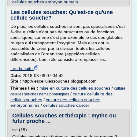
cellules souches embryon humain
Les cellules souches: Qu'est-ce qu'une
cellule souche?
De plus, les cellules souches ne sont pas spécialisées c'est-
à-dire qu'elles n'ont pas de structures ou de fonctions
spécifiques, comme c'est par exemple le cas des globules
rouges qui transportent l'oxygène. Mais elles ont la
possibilité de créer par la division toutes les cellules
spécialisées de l'organisme (appelées cellules
différenciées). Leur rôle consiste à remplacer les...
Lire la suite
Date:
2018-03-06 07:04:42
Site :
http://lescellulessouches.blogspot.com
Thèmes liés :
mise en culture des cellules souches
/
culture
/
culture cellulaire des
cellules souches hematopoietiques
cellules souches
/
culture des cellules souches
embryonnaires
/
cellules souches cancer
Cellules souches et thérapie : mythe ou
futur proche ...
svt (19)
Cellules souches et thérapie : mythe ou futur proche ?