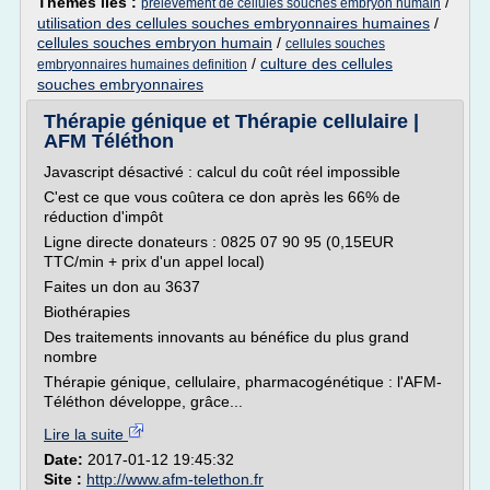
Thèmes liés :
/
prelevement de cellules souches embryon humain
utilisation des cellules souches embryonnaires humaines
/
cellules souches embryon humain
/
cellules souches
/
culture des cellules
embryonnaires humaines definition
souches embryonnaires
Thérapie génique et Thérapie cellulaire |
AFM Téléthon
Javascript désactivé : calcul du coût réel impossible
C'est ce que vous coûtera ce don après les 66% de
réduction d'impôt
Ligne directe donateurs : 0825 07 90 95 (0,15EUR
TTC/min + prix d'un appel local)
Faites un don au 3637
Biothérapies
Des traitements innovants au bénéfice du plus grand
nombre
Thérapie génique, cellulaire, pharmacogénétique : l'AFM-
Téléthon développe, grâce...
Lire la suite
Date:
2017-01-12 19:45:32
Site :
http://www.afm-telethon.fr