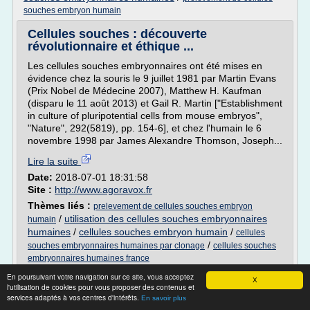
souches embryon humain
Cellules souches : découverte
révolutionnaire et éthique ...
Les cellules souches embryonnaires ont été mises en
évidence chez la souris le 9 juillet 1981 par Martin Evans
(Prix Nobel de Médecine 2007), Matthew H. Kaufman
(disparu le 11 août 2013) et Gail R. Martin ["Establishment
in culture of pluripotential cells from mouse embryos",
"Nature", 292(5819), pp. 154-6], et chez l'humain le 6
novembre 1998 par James Alexandre Thomson, Joseph...
Lire la suite
Date:
2018-07-01 18:31:58
Site :
http://www.agoravox.fr
Thèmes liés :
prelevement de cellules souches embryon
/
utilisation des cellules souches embryonnaires
humain
humaines
/
cellules souches embryon humain
/
cellules
/
souches embryonnaires humaines par clonage
cellules souches
embryonnaires humaines france
En poursuivant votre navigation sur ce site, vous acceptez
Cellules souches embryonnaires humaines
X
l'utilisation de cookies pour vous proposer des contenus et
- france-science.org
services adaptés à vos centres d'intérêts.
En savoir plus