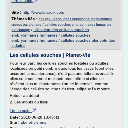
Lire la suite
Site :
http://www.la-croix.com
Thèmes liés :
des cellules souches embryonnaires humaines
/
creees par clonage
cellules souches embryonnaires humaines
/
utilisation des cellules souches
par clonage
embryonnaires humaines
/
cellules souches
embryonnaires humaines
/
cellules souches pluripotentes
induites
Les cellules souches | Planet-Vie
Pour leur part, les cellules souches foetales ou adultes,
localisées en petit nombre dans tous les tissus (dont elles
assurent la maintenance), n'ont pas une telle universalité :
elles sont seulement multipotentes même si elles se
révèlent plus multipotentesqu'on ne le pensait, comme
l'étude des cellules souches du tissu adipeux l'a montré.
Retour au début
2. Les atouts du tissu...
Lire la suite
Date:
2018-06-28 13:49:41
Site :
planet-vie.ens.fr