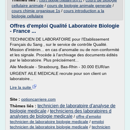
Thèmes liés :
/
cours de biologie
cours biologie cellulaire bcg s1
cellulaire animale
/
cours de biologie animale generale
/
cours chimie organique 1s
/
cours introduction a la
biologie cellulaire
Offres d'emploi Qualité Laboratoire Biologie
- France ...
TECHNICIEN DE LABORATOIRE pour l'Etablissement
Français du Sang , sur le service de contrôle Qualité.
Mission d'intérim... en cas d'anomalie ou de non-conformité
et les signale. Procède à l'archivage des documents édités
par le laboratoire. Plus précisément...
Aile Medicale - Strasbourg, Bas-Rhin - 30.000 EUR/an
URGENT AILE MEDICALE recrute pour son client un
laboratoire...
Lire la suite
Site :
optioncarriere.com
technicien de laboratoire d'analyse de
Thèmes liés :
biologie medicale
techniciens des laboratoires d
/
analyses de biologie medicale
/
offre d'emploi
technicien de laboratoire biologie medicale
/
emploi
technicien de laboratoire biologie medicale
/
technicien