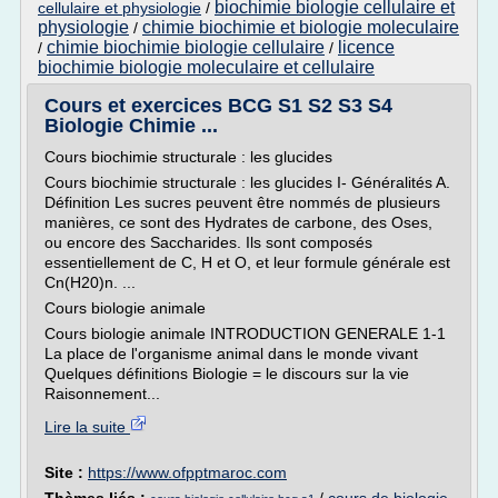
biochimie biologie cellulaire et
cellulaire et physiologie
/
physiologie
chimie biochimie et biologie moleculaire
/
chimie biochimie biologie cellulaire
licence
/
/
biochimie biologie moleculaire et cellulaire
Cours et exercices BCG S1 S2 S3 S4
Biologie Chimie ...
Cours biochimie structurale : les glucides
Cours biochimie structurale : les glucides I- Généralités A.
Définition Les sucres peuvent être nommés de plusieurs
manières, ce sont des Hydrates de carbone, des Oses,
ou encore des Saccharides. Ils sont composés
essentiellement de C, H et O, et leur formule générale est
Cn(H20)n. ...
Cours biologie animale
Cours biologie animale INTRODUCTION GENERALE 1-1
La place de l'organisme animal dans le monde vivant
Quelques définitions Biologie = le discours sur la vie
Raisonnement...
Lire la suite
Site :
https://www.ofpptmaroc.com