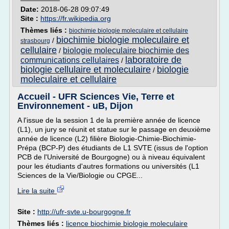
Date:
2018-06-28 09:07:49
Site :
https://fr.wikipedia.org
Thèmes liés :
biochimie biologie moleculaire et cellulaire
biochimie biologie moleculaire et
/
strasbourg
cellulaire
biologie moleculaire biochimie des
/
laboratoire de
communications cellulaires
/
biologie cellulaire et moleculaire
biologie
/
moleculaire et cellulaire
Accueil - UFR Sciences Vie, Terre et
Environnement - uB, Dijon
A l'issue de la session 1 de la première année de licence
(L1), un jury se réunit et statue sur le passage en deuxième
année de licence (L2) filière Biologie-Chimie-Biochimie-
Prépa (BCP-P) des étudiants de L1 SVTE (issus de l'option
PCB de l'Université de Bourgogne) ou à niveau équivalent
pour les étudiants d'autres formations ou universités (L1
Sciences de la Vie/Biologie ou CPGE...
Lire la suite
Site :
http://ufr-svte.u-bourgogne.fr
Thèmes liés :
licence biochimie biologie moleculaire