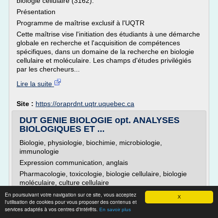
biologie cellulaire (3162).
Présentation
Programme de maîtrise exclusif à l'UQTR
Cette maîtrise vise l'initiation des étudiants à une démarche
globale en recherche et l'acquisition de compétences
spécifiques, dans un domaine de la recherche en biologie
cellulaire et moléculaire. Les champs d'études privilégiés
par les chercheurs...
Lire la suite
Site :
https://oraprdnt.uqtr.uquebec.ca
DUT GENIE BIOLOGIE opt. ANALYSES
BIOLOGIQUES ET ...
Biologie, physiologie, biochimie, microbiologie,
immunologie
Expression communication, anglais
Pharmacologie, toxicologie, biologie cellulaire, biologie
moléculaire, culture cellulaire
Bactériologie, mycologie, immunologie, virologie,
En poursuivant votre navigation sur ce site, vous acceptez
X
l'utilisation de cookies pour vous proposer des contenus et
hématologie, parasitologie
services adaptés à vos centres d'intérêts.
En savoir plus
Expression communication, anglais