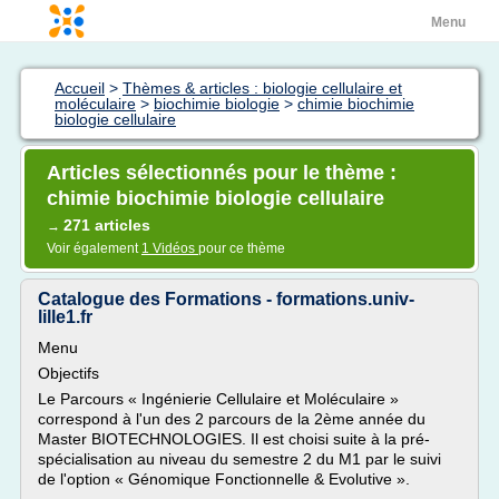
Menu
Accueil
>
Thèmes & articles : biologie cellulaire et
moléculaire
>
biochimie biologie
>
chimie biochimie
biologie cellulaire
Articles sélectionnés pour le thème :
chimie biochimie biologie cellulaire
271 articles
→
Voir également
1 Vidéos
pour ce thème
Catalogue des Formations - formations.univ-
lille1.fr
Menu
Objectifs
Le Parcours « Ingénierie Cellulaire et Moléculaire »
correspond à l'un des 2 parcours de la 2ème année du
Master BIOTECHNOLOGIES. Il est choisi suite à la pré-
spécialisation au niveau du semestre 2 du M1 par le suivi
de l'option « Génomique Fonctionnelle & Evolutive ».