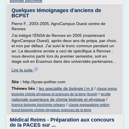
biologie biochimie
Quelques témoignages d'anciens de
BCPST
Pierre F., 2003-2005, AgroCampus Ouest centre de
Rennes
J'ai intégré l'ENSA de Rennes en 2005 (maintenant
AgroCampus Ouest), après deux ans de prépa, par choix,
et non par défaut. J'ai suivi le tronc commun pendant un
an. La deuxième année a ceci de spécifique à Rennes :
nous devons partir lors du premier semestre, soit en
stage soit en Erasmus dans des universités partenaires...
Lire la suite
Site :
http://lycee-pothier.com
Thèmes liés :
les specialite de biologie l m d
/
classe prepa
/
ecole
biologie chimie physique et sciences de la terre (bcpst)
nationale superieure de chimie biologie et physique
/
/
licence biologie biochimie orleans
classe preparatoire option
bcpst biologie chimie physique sciences de la terre
Médical Reims - Préparation aux concours
de la PACES sur ...