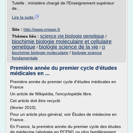
Tutelle : ministère chargé de l'Enseignement supérieur
de...
Lire la suite
Site :
http://www.onisep.fr
science vie biologie genetique
Thèmes liés :
/
biochimie biologie moleculaire et cellulaire
genetique
biologie science de la vie
/
/
l3
biochimie biologie moleculaire
/
biologie science
fondamentale
Première année du premier cycle d'études
médicales en ...
Première année du premier cycle d'études médicales en
France
Un article de Wikipédia, l'encyclopédie libre.
Cet article doit être recyclé
(février 2010).
Pour un article plus général, voir Études de médecine en
France .
En France, la première année du premier cycle des études
de médecine (abrégée en PCEM1 ou plus familièrement