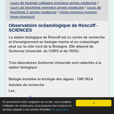
cours de biologie cellulaire premiere annee medecine
/
cours de biochimie premiere annee medecine
/
cours de
biochimie 2 annee medecine
/
chimie organique premiere
annee pharmacie
Observatoire océanologique de Roscoff -
SCIENCES
La station biologique de Roscoff est un centre de recherche
et d'enseignement en biologie marine et en océanologie
situé sur la côte nord de la Bretagne. Elle dépend de
Sorbonne Université, du CNRS et de l'INSU.
Trois laboratoires Sorbonne Université sont rattachés à la
station biologique :
Biologie évolutive et écologie des algues - UMI 3614
Activités de recherche :
Les...
Lire la suite
En poursuivant votre navigation sur ce site, vous acceptez
X
l'utilisation de cookies pour vous proposer des contenus et
Site :
http://sciences.sorbonne-universite.fr
services adaptés à vos centres d'intérêts.
En savoir plus