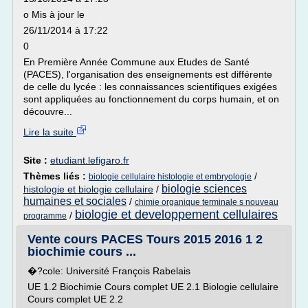
o Mis à jour le
26/11/2014 à 17:22
0
En Première Année Commune aux Etudes de Santé
(PACES), l'organisation des enseignements est différente
de celle du lycée : les connaissances scientifiques exigées
sont appliquées au fonctionnement du corps humain, et on
découvre...
Lire la suite
Site :
etudiant.lefigaro.fr
Thèmes liés :
/
biologie cellulaire histologie et embryologie
biologie sciences
histologie et biologie cellulaire
/
humaines et sociales
/
chimie organique terminale s nouveau
biologie et developpement cellulaires
/
programme
Vente cours PACES Tours 2015 2016 1 2
biochimie cours ...
�?cole: Université François Rabelais
UE 1.2 Biochimie Cours complet UE 2.1 Biologie cellulaire
Cours complet UE 2.2