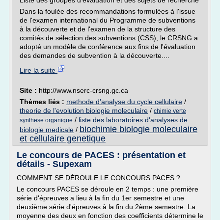
Liste des groupes d'évaluation et des sujets de recherche
Dans la foulée des recommandations formulées à l'issue
de l'examen international du Programme de subventions
à la découverte et de l'examen de la structure des
comités de sélection des subventions (CSS), le CRSNG a
adopté un modèle de conférence aux fins de l'évaluation
des demandes de subvention à la découverte....
Lire la suite
Site :
http://www.nserc-crsng.gc.ca
Thèmes liés :
methode d'analyse du cycle cellulaire
/
theorie de l'evolution biologie moleculaire
/
chimie verte
/
liste des laboratoires d'analyses de
synthese organique
biochimie biologie moleculaire
biologie medicale
/
et cellulaire genetique
Le concours de PACES : présentation et
détails - Supexam
COMMENT SE DÉROULE LE CONCOURS PACES ?
Le concours PACES se déroule en 2 temps : une première
série d'épreuves a lieu à la fin du 1er semestre et une
deuxième série d'épreuves à la fin du 2ème semestre. La
moyenne des deux en fonction des coefficients détermine le