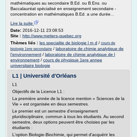
mathématiques au secondaire B.Ed. ou B.Ens. ou
Baccalauréat spécialisé en enseignement secondaire -
concentration en mathématiques B.Ed. a une durée...
Lire la suite
Date:
2016-12-11 23:08:53
Site :
http://www.metiers-quebec.org
Thèmes liés :
les specialite de biologie l m d
/
cours de
/
laboratoire de chimie analytique de
biologie 1ere secondaire
l'environnement
/
laboratoire de chimie analytique de l
environnement
/
cours de physique 1ere annee
universitaire biologie
L1 | Université d'Orléans
L1
Objectifs de la Licence L1 :
La première année de la licence mention « Sciences de la
Vie » est organisée en deux semestres.
Le premier est un semestre d'enseignement
pluridisciplinaire, commun à tous les étudiants. Au second
semestre, deux options peuvent être choisies par les
étudiants :
L'option Biologie-Biochimie, qui permet d'acquérir les