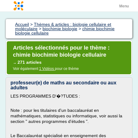
Menu
Accueil
>
Thèmes & articles : biologie cellulaire et
moléculaire
>
biochimie biologie
>
chimie biochimie
biologie cellulaire
Articles sélectionnés pour le thème :
chimie biochimie biologie cellulaire
271 articles
→
Voir également
1 Vidéos
pour ce thème
professeur(e) de maths au secondaire ou aux
adultes
LES PROGRAMMES D'�?TUDES :
Note : pour les titulaires d'un baccalauréat en
mathématiques, statistiques ou informatique, voir aussi la
section " autres programmes d'études ".
Le Baccalauréat spécialisé en enseignement des