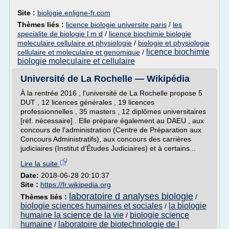
Site :
biologie.enligne-fr.com
Thèmes liés :
licence biologie universite paris
/
les
specialite de biologie l m d
/
licence biochimie biologie
moleculaire cellulaire et physiologie
/
biologie et physiologie
licence biochimie
cellulaire et moleculaire et genomique
/
biologie moleculaire et cellulaire
Université de La Rochelle — Wikipédia
À la rentrée 2016 , l'université de La Rochelle propose 5
DUT , 12 licences générales , 19 licences
professionnelles , 35 masters , 12 diplômes universitaires
[réf. nécessaire] . Elle prépare également au DAEU , aux
concours de l'administration (Centre de Préparation aux
Concours Administratifs), aux concours des carrières
judiciaires (Institut d'Études Judiciaires) et à certains...
Lire la suite
Date:
2018-06-28 20:10:37
Site :
https://fr.wikipedia.org
laboratoire d analyses biologie
Thèmes liés :
/
biologie sciences humaines et sociales
la biologie
/
humaine la science de la vie
biologie science
/
humaine
laboratoire de biotechnologie de l
/