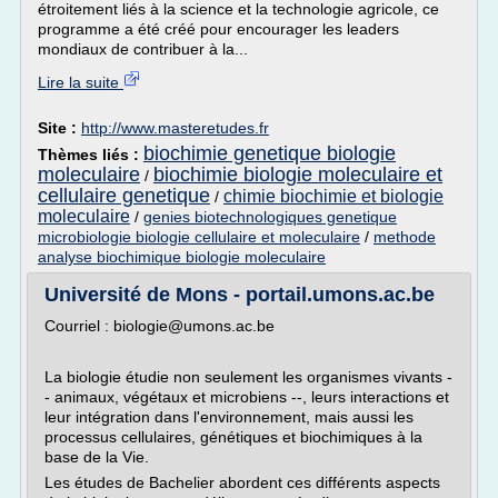
étroitement liés à la science et la technologie agricole, ce
programme a été créé pour encourager les leaders
mondiaux de contribuer à la...
Lire la suite
Site :
http://www.masteretudes.fr
biochimie genetique biologie
Thèmes liés :
moleculaire
biochimie biologie moleculaire et
/
cellulaire genetique
chimie biochimie et biologie
/
moleculaire
/
genies biotechnologiques genetique
microbiologie biologie cellulaire et moleculaire
/
methode
analyse biochimique biologie moleculaire
Université de Mons - portail.umons.ac.be
Courriel : biologie@umons.ac.be
La biologie étudie non seulement les organismes vivants -
- animaux, végétaux et microbiens --, leurs interactions et
leur intégration dans l'environnement, mais aussi les
processus cellulaires, génétiques et biochimiques à la
base de la Vie.
Les études de Bachelier abordent ces différents aspects