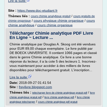
Lire la suite
Site :
https://www.doc-etudiant.fr
Thèmes liés :
/
cours chimie analytique gratuit
cours gratuits de
/
cours physique chimie organique
/
cours
chimie organique
chimie analytique
/
cours chimie organique
Télécharger Chimie analytique PDF Livre
En Ligne ~ Lecture ...
Chimie analytique par Douglas A. Skoog ont été vendues
pour EUR 89,00 chaque exemplaire. Le livre publié par
DE BOECK UNIVERSITE. Il contient 1066 pages et classé
dans le genre Chimie analytique. Ce livre a une bonne
réponse du lecteur, il a la cote 5 des lecteurs 1. Inscrivez-
vous maintenant pour accéder à des milliers de livres
disponibles pour téléchargement gratuit. L'inscription...
Lire la suite
Date:
2018-09-27 01:41:54
Site :
freylivre.blogspot.com
Thèmes liés :
/
telecharger livre de chimie analytique gratuit pdf
livre
/
/
chimie analytique gratuit pdf
livre chimie analytique pdf
livre chimie
/
analytique telecharger
cours chimie analytique pdf gratuit