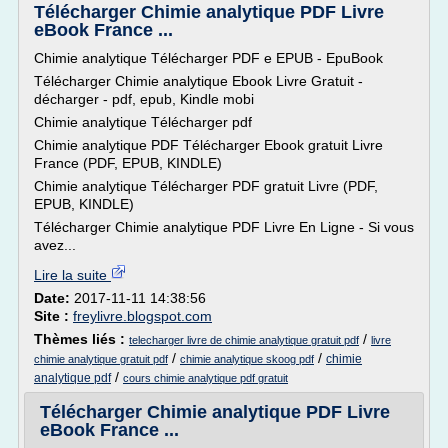
Télécharger Chimie analytique PDF Livre
eBook France ...
Chimie analytique Télécharger PDF e EPUB - EpuBook
Télécharger Chimie analytique Ebook Livre Gratuit -
décharger - pdf, epub, Kindle mobi
Chimie analytique Télécharger pdf
Chimie analytique PDF Télécharger Ebook gratuit Livre
France (PDF, EPUB, KINDLE)
Chimie analytique Télécharger PDF gratuit Livre (PDF,
EPUB, KINDLE)
Télécharger Chimie analytique PDF Livre En Ligne - Si vous
avez...
Lire la suite
Date:
2017-11-11 14:38:56
Site :
freylivre.blogspot.com
Thèmes liés :
/
telecharger livre de chimie analytique gratuit pdf
livre
/
/
chimie
chimie analytique gratuit pdf
chimie analytique skoog pdf
/
analytique pdf
cours chimie analytique pdf gratuit
Télécharger Chimie analytique PDF Livre
eBook France ...