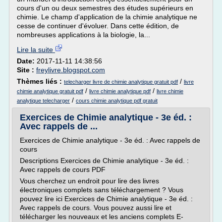
cours d'un ou deux semestres des études supérieurs en
chimie. Le champ d'application de la chimie analytique ne
cesse de continuer d'évoluer. Dans cette édition, de
nombreuses applications à la biologie, la...
Lire la suite
Date:
2017-11-11 14:38:56
Site :
freylivre.blogspot.com
Thèmes liés :
/
telecharger livre de chimie analytique gratuit pdf
livre
/
/
chimie analytique gratuit pdf
livre chimie analytique pdf
livre chimie
/
analytique telecharger
cours chimie analytique pdf gratuit
Exercices de Chimie analytique - 3e éd. :
Avec rappels de ...
Exercices de Chimie analytique - 3e éd. : Avec rappels de
cours
Descriptions Exercices de Chimie analytique - 3e éd. :
Avec rappels de cours PDF
Vous cherchez un endroit pour lire des livres
électroniques complets sans téléchargement ? Vous
pouvez lire ici Exercices de Chimie analytique - 3e éd. :
Avec rappels de cours. Vous pouvez aussi lire et
télécharger les nouveaux et les anciens complets E-