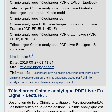
Chimie analytique Télécharger PDF e EPUB - EpuBook
Télécharger Chimie analytique Ebook Livre Gratuit -
décharger - pdf, epub, Kindle mobi
Chimie analytique Télécharger pdf
Chimie analytique PDF Télécharger Ebook gratuit Livre
France (PDF, EPUB, KINDLE)
Chimie analytique Télécharger PDF gratuit Livre (PDF,
EPUB, KINDLE)
Télécharger Chimie analytique PDF Livre En Ligne - Si
vous avez...
Lire la suite
Date:
2018-09-27 01:41:54
Site :
freylivre.blogspot.com
Thèmes liés :
/
telecharger livre de chimie analytique gratuit pdf
livre
/
/
chimie
chimie analytique gratuit pdf
chimie analytique skoog pdf
/
analytique pdf
cours chimie analytique pdf gratuit
Télécharger Chimie analytique PDF Livre En
Ligne ~ Lecture ...
Description du livre Chimie analytique : - %reviewcontent1%
Les nouveautés de la 3ème édition: ~ Chimie analytique est
un manuel d'introduction conçu essentiellement pour un