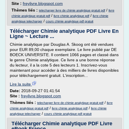
Site :
freylivre.blogspot.com
Thèmes liés :
/
telecharger livre de chimie analytique gratuit pdf
livre
/
/
chimie analytique gratuit pdf
livre chimie analytique pdf
livre chimie
/
analytique telecharger
cours chimie analytique pdf gratuit
Télécharger Chimie analytique PDF Livre En
Ligne ~ Lecture ...
Chimie analytique par Douglas A. Skoog ont été vendues
pour EUR 89,00 chaque exemplaire. Le livre publié par DE
BOECK UNIVERSITE. Il contient 1066 pages et classé dans
le genre Chimie analytique. Ce livre a une bonne réponse
du lecteur, il a la cote 5 des lecteurs 1. Inscrivez-vous
maintenant pour accéder à des milliers de livres disponibles
pour téléchargement gratuit. L'inscription...
Lire la suite
Date:
2018-09-27 01:41:54
Site :
freylivre.blogspot.com
Thèmes liés :
/
telecharger livre de chimie analytique gratuit pdf
livre
/
/
chimie analytique gratuit pdf
livre chimie analytique pdf
livre chimie
/
analytique telecharger
cours chimie analytique pdf gratuit
Télécharger Chimie analytique PDF Livre
eBook France ...