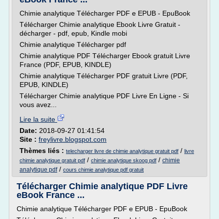
Chimie analytique Télécharger PDF e EPUB - EpuBook
Télécharger Chimie analytique Ebook Livre Gratuit -
décharger - pdf, epub, Kindle mobi
Chimie analytique Télécharger pdf
Chimie analytique PDF Télécharger Ebook gratuit Livre
France (PDF, EPUB, KINDLE)
Chimie analytique Télécharger PDF gratuit Livre (PDF,
EPUB, KINDLE)
Télécharger Chimie analytique PDF Livre En Ligne - Si
vous avez...
Lire la suite
Date:
2018-09-27 01:41:54
Site :
freylivre.blogspot.com
Thèmes liés :
/
telecharger livre de chimie analytique gratuit pdf
livre
/
/
chimie
chimie analytique gratuit pdf
chimie analytique skoog pdf
/
analytique pdf
cours chimie analytique pdf gratuit
Télécharger Chimie analytique PDF Livre
eBook France ...
Chimie analytique Télécharger PDF e EPUB - EpuBook