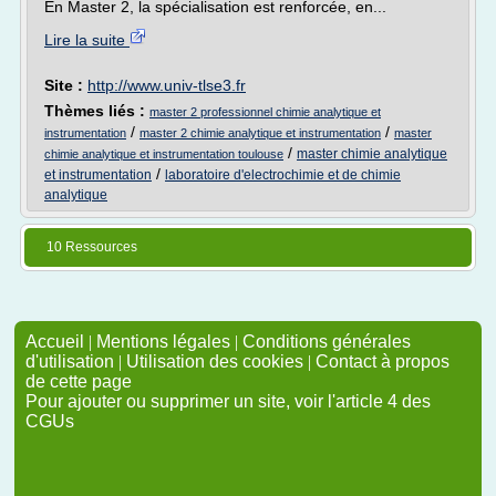
En Master 2, la spécialisation est renforcée, en...
Lire la suite
Site :
http://www.univ-tlse3.fr
Thèmes liés :
master 2 professionnel chimie analytique et
/
/
instrumentation
master 2 chimie analytique et instrumentation
master
/
master chimie analytique
chimie analytique et instrumentation toulouse
/
et instrumentation
laboratoire d'electrochimie et de chimie
analytique
10 Ressources
Accueil
|
Mentions légales
|
Conditions générales
d'utilisation
|
Utilisation des cookies
|
Contact à propos
de cette page
Pour ajouter ou supprimer un site, voir l'article 4 des
CGUs