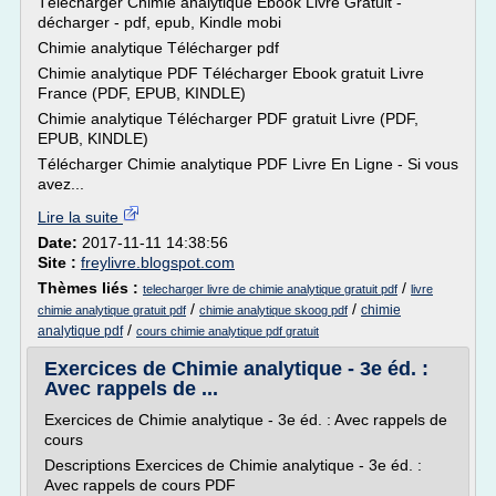
Télécharger Chimie analytique Ebook Livre Gratuit -
décharger - pdf, epub, Kindle mobi
Chimie analytique Télécharger pdf
Chimie analytique PDF Télécharger Ebook gratuit Livre
France (PDF, EPUB, KINDLE)
Chimie analytique Télécharger PDF gratuit Livre (PDF,
EPUB, KINDLE)
Télécharger Chimie analytique PDF Livre En Ligne - Si vous
avez...
Lire la suite
Date:
2017-11-11 14:38:56
Site :
freylivre.blogspot.com
Thèmes liés :
/
telecharger livre de chimie analytique gratuit pdf
livre
/
/
chimie
chimie analytique gratuit pdf
chimie analytique skoog pdf
/
analytique pdf
cours chimie analytique pdf gratuit
Exercices de Chimie analytique - 3e éd. :
Avec rappels de ...
Exercices de Chimie analytique - 3e éd. : Avec rappels de
cours
Descriptions Exercices de Chimie analytique - 3e éd. :
Avec rappels de cours PDF