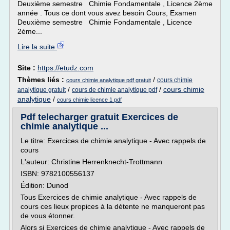
Deuxième semestre Chimie Fondamentale , Licence 2ème
année . Tous ce dont vous avez besoin Cours, Examen
Deuxième semestre Chimie Fondamentale , Licence
2ème...
Lire la suite
Site :
https://etudz.com
Thèmes liés :
/
cours chimie
cours chimie analytique pdf gratuit
/
/
cours chimie
analytique gratuit
cours de chimie analytique pdf
analytique
/
cours chimie licence 1 pdf
Pdf telecharger gratuit Exercices de
chimie analytique ...
Le titre: Exercices de chimie analytique - Avec rappels de
cours
L'auteur: Christine Herrenknecht-Trottmann
ISBN: 9782100556137
Édition: Dunod
Tous Exercices de chimie analytique - Avec rappels de
cours ces lieux propices à la détente ne manqueront pas
de vous étonner.
Alors si Exercices de chimie analytique - Avec rappels de