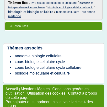
Thèmes liés :
/
livre histologie et biologie cellulaire
histologie et
/
/
biologie cellulaire kierszenbaum
histologie et biologie cellulaire de boeck
histologie et biologie cellulaire
/
biologie cellulaire 1ere annee
medecine
3 Ressources
Thèmes associés
anatomie biologie cellulaire
cours biologie cellulaire cycle
cours biologie cellulaire cycle cellulaire
biologie moleculaire et cellulaire
Accueil
|
Mentions légales
|
Conditions générales
d'utilisation
|
Utilisation des cookies
|
Contact à propos
de cette page
Pour ajouter ou supprimer un site, voir l'article 4 des
CGUs