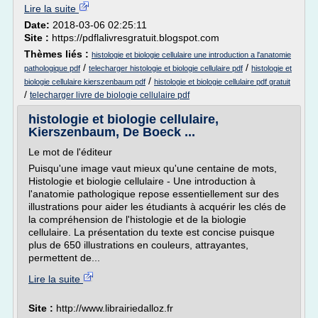
Lire la suite
Date:
2018-03-06 02:25:11
Site :
https://pdflalivresgratuit.blogspot.com
Thèmes liés :
histologie et biologie cellulaire une introduction a l'anatomie
/
/
pathologique pdf
telecharger histologie et biologie cellulaire pdf
histologie et
/
biologie cellulaire kierszenbaum pdf
histologie et biologie cellulaire pdf gratuit
/
telecharger livre de biologie cellulaire pdf
histologie et biologie cellulaire,
Kierszenbaum, De Boeck ...
Le mot de l'éditeur
Puisqu'une image vaut mieux qu'une centaine de mots,
Histologie et biologie cellulaire - Une introduction à
l'anatomie pathologique repose essentiellement sur des
illustrations pour aider les étudiants à acquérir les clés de
la compréhension de l'histologie et de la biologie
cellulaire. La présentation du texte est concise puisque
plus de 650 illustrations en couleurs, attrayantes,
permettent de...
Lire la suite
Site :
http://www.librairiedalloz.fr