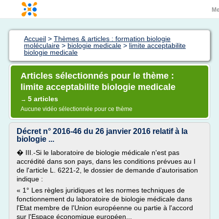
M
Accueil
>
Thèmes & articles : formation biologie
moléculaire
>
biologie medicale
>
limite acceptabilite
biologie medicale
Articles sélectionnés pour le thème :
limite acceptabilite biologie medicale
5 articles
→
Aucune vidéo sélectionnée pour ce thème
Décret n° 2016-46 du 26 janvier 2016 relatif à la
biologie ...
� III.-Si le laboratoire de biologie médicale n'est pas
accrédité dans son pays, dans les conditions prévues au I
de l'article L. 6221-2, le dossier de demande d'autorisation
indique :
« 1° Les règles juridiques et les normes techniques de
fonctionnement du laboratoire de biologie médicale dans
l'Etat membre de l'Union européenne ou partie à l'accord
sur l'Espace économique européen...