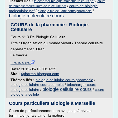
Thèmes liés :
/
telecharger biologie moleculaire cours pdf
cours
/
cours de biologie
de biologie moleculaire de la cellule pdf
moleculaire pdf
/
/
biologie moleculaire cours pharmacie
biologie moleculaire cours
COURS de la pharmacie : Biologie-
Cellulaire
Cours N° 3 De Biologie Cellulaire
Titre : Organisation du monde vivant / Théorie cellulaire
département : Oran
La théorie...
Lire la suite
Date:
2019-05-13 09:16:29
Site :
4pharma.blogspot.com
Thèmes liés :
biologie cellulaire cours pharmacie
/
biologie cellulaire cours complet
/
telecharger cours
biologie cellulaire cours
biologie cellulaire
/
/
cours
biologie la cellule
Cours particuliers Biologie à Marseille
Cours de perfectionnement en svt, jusqu'à niveau
terminale. je fais aimer la matière