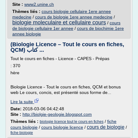
Site :
www2.unine.ch
Thèmes liés :
cours biologie cellulaire 1ere annee
medecine
/
cours de biologie 1ere annee medecine
/
biologie moleculaire et cellulaire cours
/
cours
de biologie cellulaire 1er annee
/
cours de biochimie 1ere
annee biologie
(Biologie Licence – Tout le cours en fiches,
QCM) كتاب ...
Tout le cours en fiches - Licence - CAPES - Prépas
: 370
hère
Biologie Licence - Tout le cours en fiches, QCM et bonus
web Le cours, concis, est présenté sous forme de...
Lire la suite
Date:
2018-03-06 04:42:48
Site :
http://biolgie-geologie.blogspot.com
Thèmes liés :
/
fiche
biologie licence tout le cours en fiches
cours de biologie
cours biologie
/
cours biologie licence
/
/
fiche biologie