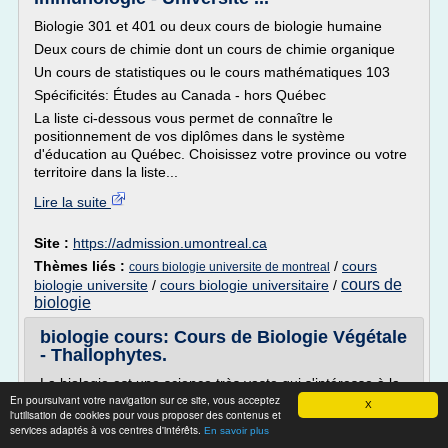
Biologie 301 et 401 ou deux cours de biologie humaine
Deux cours de chimie dont un cours de chimie organique
Un cours de statistiques ou le cours mathématiques 103
Spécificités: Études au Canada - hors Québec
La liste ci-dessous vous permet de connaître le
positionnement de vos diplômes dans le système
d'éducation au Québec. Choisissez votre province ou votre
territoire dans la liste...
Lire la suite
Site :
https://admission.umontreal.ca
Thèmes liés :
/
cours
cours biologie universite de montreal
cours de
biologie universite
/
cours biologie universitaire
/
biologie
biologie cours: Cours de Biologie Végétale
- Thallophytes.
La biologie est une science très vaste qui s'intéresse à la
En poursuivant votre navigation sur ce site, vous acceptez
vie sous toutes ses formes.vous pouvez trouvez ici tous
X
l'utilisation de cookies pour vous proposer des contenus et
les cours de biologie animale
services adaptés à vos centres d'intérêts.
En savoir plus
,végétales,cellulures,histologie..et d'autre.