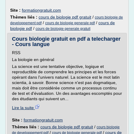
Site :
formationgratuit.com
Thèmes liés :
cours de biologie pdf gratuit
/
cours biologie de
/
/
cours de
developpement pdf
cours de biologie generale pdf
biologie pdf
/
cours de biologie generale gratuit
Cours biologie gratuit en pdf a telecharger
- Cours langue
RSS
La biologie en général
La science est une tentative objective, logique et
reproductible de comprendre les principes et les forces
opérant dans l'univers naturel. La science est le mot latin
scientia, à savoir. Bonne science n'est pas dogmatique,
mais doit être considérée comme un processus continu
de test et d'évaluation. Un des avantages escomptés pour
des étudiants qui suivent un...
Lire la suite
Site :
formationgratuit.com
Thèmes liés :
cours de biologie pdf gratuit
/
cours biologie
/
/
cours de
de developpement pdf
cours de biologie generale pdf