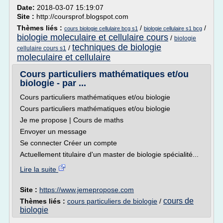
Date:
2018-03-07 15:19:07
Site :
http://coursprof.blogspot.com
Thèmes liés :
/
/
cours biologie cellulaire bcg s1
biologie cellulaire s1 bcg
biologie moleculaire et cellulaire cours
/
biologie
techniques de biologie
/
cellulaire cours s1
moleculaire et cellulaire
Cours particuliers mathématiques et/ou
biologie - par ...
Cours particuliers mathématiques et/ou biologie
Cours particuliers mathématiques et/ou biologie
Je me propose | Cours de maths
Envoyer un message
Se connecter Créer un compte
Actuellement titulaire d'un master de biologie spécialité...
Lire la suite
Site :
https://www.jemepropose.com
cours de
Thèmes liés :
cours particuliers de biologie
/
biologie