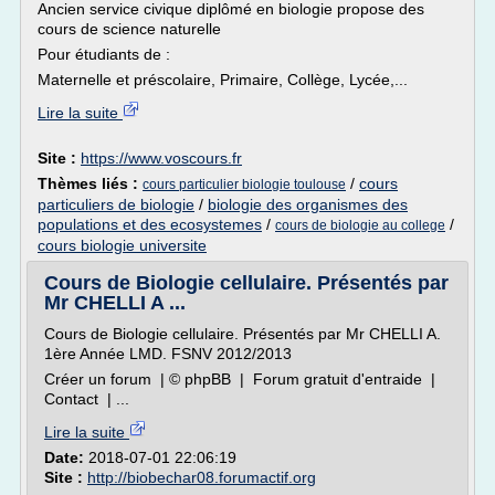
Ancien service civique diplômé en biologie propose des
cours de science naturelle
Pour étudiants de :
Maternelle et préscolaire, Primaire, Collège, Lycée,...
Lire la suite
Site :
https://www.voscours.fr
Thèmes liés :
/
cours
cours particulier biologie toulouse
particuliers de biologie
/
biologie des organismes des
populations et des ecosystemes
/
/
cours de biologie au college
cours biologie universite
Cours de Biologie cellulaire. Présentés par
Mr CHELLI A ...
Cours de Biologie cellulaire. Présentés par Mr CHELLI A.
1ère Année LMD. FSNV 2012/2013
Créer un forum | © phpBB | Forum gratuit d'entraide |
Contact | ...
Lire la suite
Date:
2018-07-01 22:06:19
Site :
http://biobechar08.forumactif.org