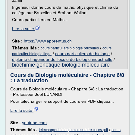
Jamil
Ingénieur donne cours de maths, physique et chimie du
collège sur Bruxelles et Brabant Wallon
Cours particuliers en Maths-...
Lire la suite
Site :
https://www.apprentus.ch
Thèmes liés :
/
cours particuliers biologie bruxelles
cours
/
cours particuliers de biologie
/
particulier biologie liege
diplome d'ingenieur de l'ecole de biologie industrielle
/
biochimie genetique biologie moleculaire
Cours de Biologie moléculaire - Chapitre 6/8
: La traduction
Cours de Biologie moléculaire - Chapitre 6/8 : La traduction
- Professeur Joël LUNARDI
Pour télécharger le support de cours en PDF cliquez...
Lire la suite
Site :
youtube.com
Thèmes liés :
/
telecharger biologie moleculaire cours pdf
cours