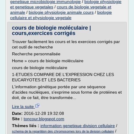
genetique microbiologie immunologie
/
biologie physiologie
et genetique vegetales
/
cours de biologie vegetale et
animale
/
biologie physiologie animale cours
/
biologie
cellulaire et physiologie vegetale
cours de biologie moléculaire |
cours,exercices corrigés
Trouver facilement les cours et les exercices corrigés par
cet outil de recherche
Recherche personnalisée
Home » cours de biologie moléculaire
cours de biologie moléculaire
1-ETUDES COMPARE DE L'EXPRESSION CHEZ LES
EUCARYOTES ET LES BACTERIES
L'information génétique portée par une séquence
d'acides nucléiques, s'exprime sous forme de protéines et
doit, de ce fait, être transformée...
Lire la suite
Date:
2016-12-28 19:32:08
Site :
toncour.blogspot.com
Thèmes liés :
information genetique division cellulaire
/
/
schema de la repartition des chromosomes lors de la division cellulaire