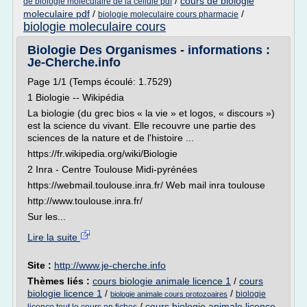
/
cours de biologie
de biologie moleculaire de la cellule pdf
moleculaire pdf
/
/
biologie moleculaire cours pharmacie
biologie moleculaire cours
Biologie Des Organismes - informations :
Je-Cherche.info
Page 1/1 (Temps écoulé: 1.7529)
1 Biologie -- Wikipédia
La biologie (du grec bios « la vie » et logos, « discours »)
est la science du vivant. Elle recouvre une partie des
sciences de la nature et de l'histoire ...
https://fr.wikipedia.org/wiki/Biologie
2 Inra - Centre Toulouse Midi-pyrénées
https://webmail.toulouse.inra.fr/ Web mail inra toulouse
http://www.toulouse.inra.fr/
Sur les...
Lire la suite
Site :
http://www.je-cherche.info
Thèmes liés :
cours biologie animale licence 1
/
cours
biologie licence 1
/
/
biologie
biologie animale cours protozoaires
/
cours biologie animale licence