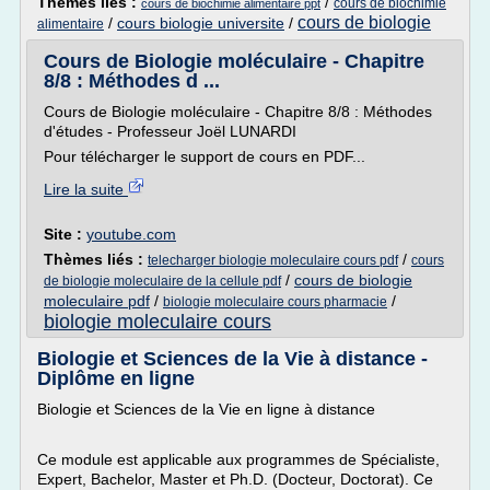
Thèmes liés :
/
cours de biochimie
cours de biochimie alimentaire ppt
cours de biologie
/
cours biologie universite
/
alimentaire
Cours de Biologie moléculaire - Chapitre
8/8 : Méthodes d ...
Cours de Biologie moléculaire - Chapitre 8/8 : Méthodes
d'études - Professeur Joël LUNARDI
Pour télécharger le support de cours en PDF...
Lire la suite
Site :
youtube.com
Thèmes liés :
/
telecharger biologie moleculaire cours pdf
cours
/
cours de biologie
de biologie moleculaire de la cellule pdf
moleculaire pdf
/
/
biologie moleculaire cours pharmacie
biologie moleculaire cours
Biologie et Sciences de la Vie à distance -
Diplôme en ligne
Biologie et Sciences de la Vie en ligne à distance
Ce module est applicable aux programmes de Spécialiste,
Expert, Bachelor, Master et Ph.D. (Docteur, Doctorat). Ce