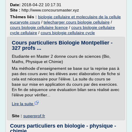
Date:
2018-04-22 10:17:31
Site :
http://www.concoursmaster.xyz
Thèmes liés :
biologie cellulaire et moleculaire de la cellule
eucaryote cours
/
telecharger cours biologie cellulaire
/
cours biologie cellulaire licence
/
cours biologie cellulaire
cycle cellulaire
/
cours biologie cellulaire cycle
Cours particuliers Biologie Montpellier -
327 profs ...
Etudiante en Master 2 donne cours de sciences (Bio,
Maths, Physique et Chimie)
Ma méthode d'enseignement se base sur la reprise pas à
pas des cours avec les élèves avec élaboration de fiche si
cela est nécessaire pour l'élève. La suite du cours se
base sur mise en application du cours par des exercices.
En fin de séquence une évaluation bilan sera réalisé avec
l'élève pour vérifier...
Lire la suite
Site :
superprof.fr
Cours particuliers en biologie - physique -
chimie ...