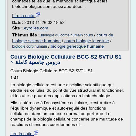
connexes telles que la méthode scientifique et les
biotechnologies sont aussi abordées...
Lire la suite
Date:
2013-11-26 02:18:52
Site :
eyrolles.com
Thèmes liés :
/
cours de
biologie du corps humain cours
biologie science humaine
/
cours biologie la cellule
/
/
biologie genetique humaine
biologie corp humain
Cours Biologie Cellulaire BCG S2 SVTU S1
~ دروس جامعية كاملة
Cours Biologie Cellulaire BCG S2 SVTU S1
1:41
La biologie cellulaire est une discipline scientifique qui
étudie les cellules, du point du vue structural et fonctionnel,
et les utilise pour des applications en biotechnologie.
Elle s'intéresse à l'écosystème cellulaire, c'est-à-dire à
l'équilibre dynamique et auto-régulé des fonctions
cellulaires, dans un contexte normal ou perturbé. Le
champs de la biologie cellulaire concerne une multitude de
réactions chimiques coordonnées et...
Lire la suite